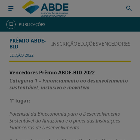
HOME
PUBLICAÇÕES
INSTITUCIONAL
PRÊMIO ABDE-
INSCRIÇÃO
EDIÇÕES
VENCEDORES
BID
ABDE
EDIÇÃO 2022
ASSOCIADOS
ORGANOGRAMA
Vencedores Prêmio ABDE-BID 2022
COMISSÕES
Categoria 1 – Financiamento ao desenvolvimento
TEMÁTICAS
sustentável, inclusivo e inovativo
SISTEMA
1º lugar:
NACIONAL
DE
Potencial da Bioeconomia para o Desenvolvimento
FOMENTO
Sustentável da Amazônia e o papel das Instituições
Financeiras de Desenvolvimento
O
QUE