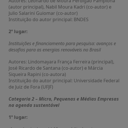
Autores: Leonardo de Moura Perdigão Pamplona
É?
(autor principal), Nabil Moura Kadri (co-autor) e
DADOS
Julio Salarini Guiomar (co-autor)
Instituição do autor principal: BNDES
FRENTE
PARLAMENTAR
2º lugar:
SOBRE
Instituições e financiamento para pesquisa: avanços e
A
desafios para as energias renováveis no Brasil
FRENTE
MATERIAIS
Autores: Lindomayara França Ferreira (principal),
José Ricardo de Santana (co-autor) e Márcia
INFORMAÇÕES
Siqueira Rapini (co-autora)
Instituição do autor principal: Universidade Federal
CURSOS
de Juiz de Fora (UFJF)
E
EVENTOS
Categoria 2 – Micro, Pequenas e Médias Empresas
INSCRIÇÕES
na agenda sustentável
MATERIAIS
1º lugar:
DISPONÍVEIS