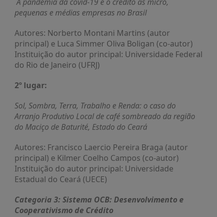
A pandemia da covid-19 e o crédito às micro,
PUBLICAÇÕES
pequenas e médias empresas no Brasil
REVISTA
RUMOS
Autores: Norberto Montani Martins (autor
principal) e Luca Simmer Oliva Boligan (co-autor)
LIVROS
Instituição do autor principal: Universidade Federal
do Rio de Janeiro (UFRJ)
ESTUDOS
NOTÍCIAS
2º lugar:
PRÊMIO
Sol, Sombra, Terra, Trabalho e Renda: o caso do
ABDE-
Arranjo Produtivo Local de café sombreado da região
BID
do Maciço de Baturité, Estado do Ceará
PRÊMIO
ABDE
Autores: Francisco Laercio Pereira Braga (autor
DE
principal) e Kilmer Coelho Campos (co-autor)
JORNALISMO
Instituição do autor principal: Universidade
SABER
Estadual do Ceará (UECE)
+
Categoria 3: Sistema OCB: Desenvolvimento e
CONTATO
Cooperativismo de Crédito