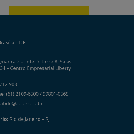
11/07/2024
o orgânica sem fins lucrativos
Cresce mais de 20
rasília – DF
uadra 2 – Lote D, Torre A, Salas
434 – Centro Empresarial Liberty
712-903
ne: (61) 2109-6500 / 99801-0565
: abde@abde.org.br
rio:
Rio de Janeiro – RJ