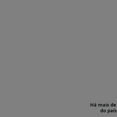
É?
DADOS
FRENTE
PARLAMENTAR
SOBRE
A
FRENTE
MATERIAIS
INFORMAÇÕES
CURSOS
E
EVENTOS
INSCRIÇÕES
MATERIAIS
Há mais de 
DISPONÍVEIS
do país