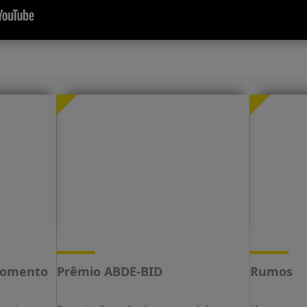
Fomento
Prêmio ABDE-BID
Rumos