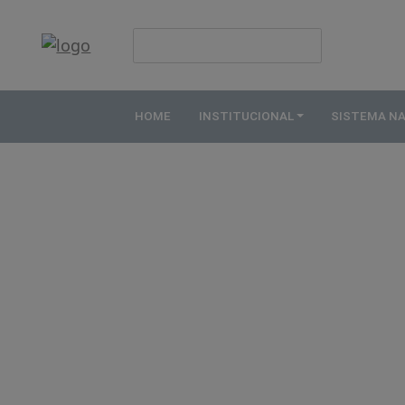
HOME
INSTITUCIONAL
HOME
INSTITUCIONAL
SISTEMA N
ABDE
ASSOCIADOS
ORGANOGRAMA
COMISSÕES
TEMÁTICAS
SISTEMA
NACIONAL
DE
FOMENTO
O
QUE