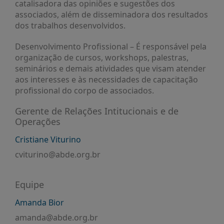
É?
catalisadora das opiniões e sugestões dos
associados, além de disseminadora dos resultados
DADOS
dos trabalhos desenvolvidos.
FRENTE
Desenvolvimento Profissional – É responsável pela
PARLAMENTAR
organização de cursos, workshops, palestras,
seminários e demais atividades que visam atender
SOBRE
A
aos interesses e às necessidades de capacitação
FRENTE
profissional do corpo de associados.
MATERIAIS
Gerente de Relações Intitucionais e de
Operações
INFORMAÇÕES
Cristiane Viturino
CURSOS
E
cviturino@abde.org.br
EVENTOS
INSCRIÇÕES
Equipe
MATERIAIS
Amanda Bior
DISPONÍVEIS
amanda@abde.org.br