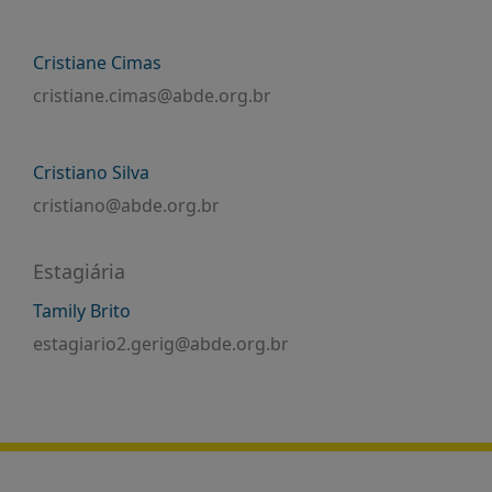
PUBLICAÇÕES
REVISTA
Cristiane Cimas
RUMOS
cristiane.cimas@abde.org.br
LIVROS
ESTUDOS
Cristiano Silva
NOTÍCIAS
cristiano@abde.org.br
PRÊMIO
ABDE-
BID
Estagiária
PRÊMIO
Tamily Brito
ABDE
estagiario2.gerig@abde.org.br
DE
JORNALISMO
SABER
+
CONTATO