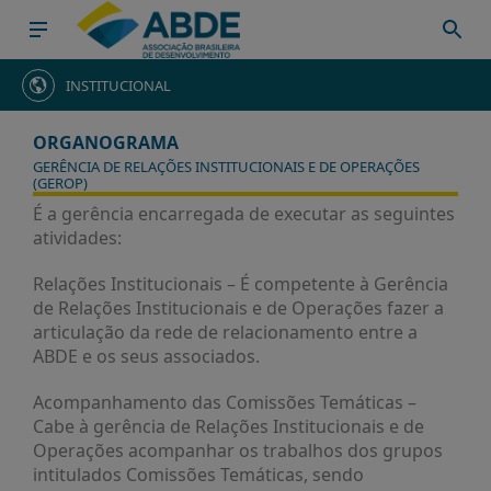
HOME
INSTITUCIONAL
INSTITUCIONAL
ORGANOGRAMA
ABDE
GERÊNCIA DE RELAÇÕES INSTITUCIONAIS E DE OPERAÇÕES
(GEROP)
ASSOCIADOS
É a gerência encarregada de executar as seguintes
atividades:
ORGANOGRAMA
COMISSÕES
Relações Institucionais – É competente à Gerência
TEMÁTICAS
de Relações Institucionais e de Operações fazer a
articulação da rede de relacionamento entre a
SISTEMA
ABDE e os seus associados.
NACIONAL
DE
Acompanhamento das Comissões Temáticas –
FOMENTO
Cabe à gerência de Relações Institucionais e de
Operações acompanhar os trabalhos dos grupos
O
intitulados Comissões Temáticas, sendo
QUE