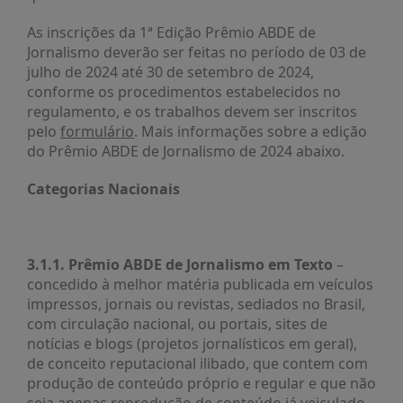
É?
As inscrições da 1ª Edição Prêmio ABDE de
DADOS
Jornalismo deverão ser feitas no período de 03 de
julho de 2024 até 30 de setembro de 2024,
FRENTE
PARLAMENTAR
conforme os procedimentos estabelecidos no
regulamento, e os trabalhos devem ser inscritos
SOBRE
pelo
formulário
. Mais informações sobre a edição
A
do Prêmio ABDE de Jornalismo de 2024 abaixo.
FRENTE
Categorias Nacionais
MATERIAIS
INFORMAÇÕES
CURSOS
3.1.1. Prêmio ABDE de Jornalismo em Texto
–
E
concedido à melhor matéria publicada em veículos
EVENTOS
impressos, jornais ou revistas, sediados no Brasil,
com circulação nacional, ou portais, sites de
INSCRIÇÕES
notícias e blogs (projetos jornalísticos em geral),
MATERIAIS
de conceito reputacional ilibado, que contem com
DISPONÍVEIS
produção de conteúdo próprio e regular e que não