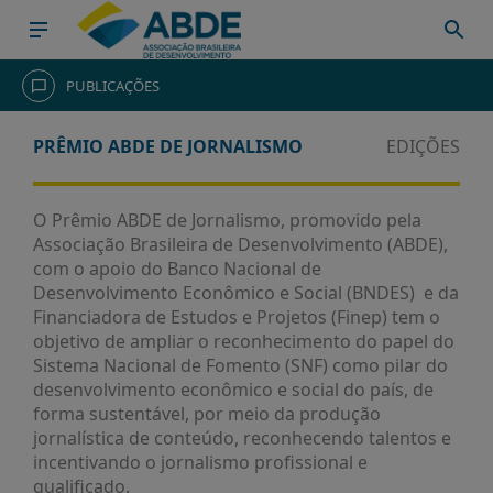
HOME
PUBLICAÇÕES
INSTITUCIONAL
PRÊMIO ABDE DE JORNALISMO
EDIÇÕES
ABDE
ASSOCIADOS
O Prêmio ABDE de Jornalismo, promovido pela
Associação Brasileira de Desenvolvimento (ABDE),
ORGANOGRAMA
com o apoio do Banco Nacional de
COMISSÕES
Desenvolvimento Econômico e Social (BNDES) e da
TEMÁTICAS
Financiadora de Estudos e Projetos (Finep) tem o
objetivo de ampliar o reconhecimento do papel do
SISTEMA
Sistema Nacional de Fomento (SNF) como pilar do
NACIONAL
desenvolvimento econômico e social do país, de
DE
forma sustentável, por meio da produção
FOMENTO
jornalística de conteúdo, reconhecendo talentos e
O
incentivando o jornalismo profissional e
QUE
qualificado.