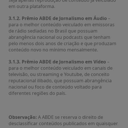
seja apenas reprodução de conteúdo já veiculado
PUBLICAÇÕES
em outra plataforma.
REVISTA
3.1.2. Prêmio ABDE de Jornalismo em Áudio
RUMOS
–
para o melhor conteúdo veiculado em emissoras
LIVROS
de rádio sediadas no Brasil que possuam
abrangência nacional ou podcasts que tenham
ESTUDOS
pelo menos dois anos de criação e que produzam
NOTÍCIAS
conteúdo novo no mínimo mensalmente.
PRÊMIO
3.1.3. Prêmio ABDE de Jornalismo em Vídeo
–
ABDE-
para o melhor conteúdo veiculado em canais de
BID
televisão, ou streaming e Youtube, de conceito
PRÊMIO
reputacional ilibado, que possuam abrangência
ABDE
nacional ou foco de conteúdo voltado para
DE
diferentes regiões do país.
JORNALISMO
SABER
+
Observação:
A ABDE se reserva o direito de
CONTATO
desclassificar conteúdos publicados em quaisquer