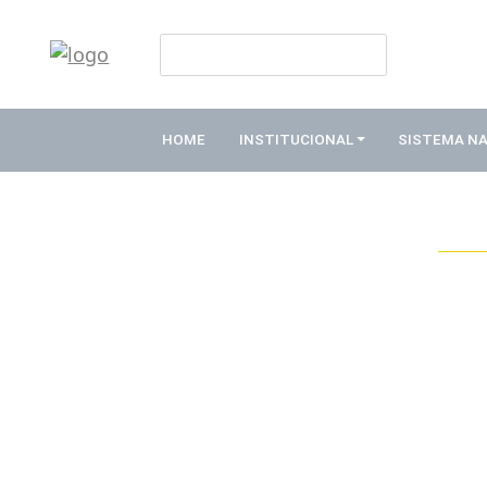
HOME
INSTITUCIONAL
HOME
INSTITUCIONAL
SISTEMA N
ABDE
ASSOCIADOS
ORGANOGRAMA
COMISSÕES
TEMÁTICAS
SISTEMA
NACIONAL
DE
FOMENTO
O
QUE