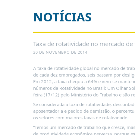
É?
NOTÍCIAS
DADOS
FRENTE
PARLAMENTAR
SOBRE
Taxa de rotatividade no mercado de
A
FRENTE
30 DE NOVEMBRO DE 2014
MATERIAIS
A taxa de rotatividade global no mercado de trab
INFORMAÇÕES
de cada dez empregados, seis passam por deslig
Em 2012, a taxa chegou a 64% e vem-se mantend
CURSOS
números da Rotatividade no Brasil: Um Olhar So
E
feira (17/12) pelo Ministério do Trabalho e são r
EVENTOS
Se considerada a taxa de rotatividade, desconta
INSCRIÇÕES
aposentadoria e pedido de demissão, o percentual
os setores com maiores taxas de rotatividade.
MATERIAIS
DISPONÍVEIS
“Temos um mercado de trabalho que cresce, mas 
de produtividade econômica perversa, porque est