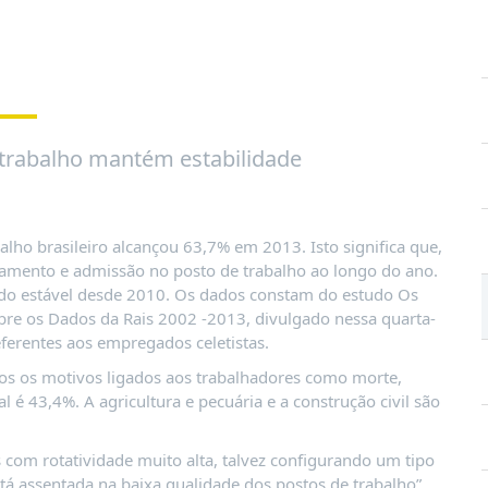
 trabalho mantém estabilidade
alho brasileiro alcançou 63,7% em 2013. Isto significa que,
amento e admissão no posto de trabalho ao longo do ano.
o estável desde 2010. Os dados constam do estudo Os
bre os Dados da Rais 2002 -2013, divulgado nessa quarta-
eferentes aos empregados celetistas.
dos os motivos ligados aos trabalhadores como morte,
 é 43,4%. A agricultura e pecuária e a construção civil são
com rotatividade muito alta, talvez configurando um tipo
á assentada na baixa qualidade dos postos de trabalho”,