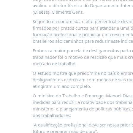
PUBLICAÇÕES
avaliou o diretor técnico do Departamento Inters
(Dieese), Clemente Ganz.
REVISTA
RUMOS
Segundo o economista, o alto percentual é devido
firmados por prazos curtos para atender a uma
LIVROS
formação profissional e propiciar um cresciment
ESTUDOS
brasileiros são caminhos para reduzir esse índice
NOTÍCIAS
Embora a maior parcela de desligamentos parta 
trabalhador foi o motivo de rescisão que mais c
PRÊMIO
mercado de trabalho.
ABDE-
BID
O estudo mostra que predomina no país o empre
desligamentos ocorreram com menos de seis me
PRÊMIO
atingiram um ano completo.
ABDE
DE
O ministro do Trabalho e Emprego, Manoel Dias
JORNALISMO
medidas para reduzir a rotatividade dos trabalha
ministério, o planejamento de políticas pública
SABER
+
dos trabalhadores.
“A qualificação profissional deve ser nossa prior
CONTATO
futuro e preparar mão de obra”.