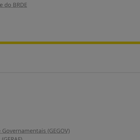
te do BRDE
 e Governamentais (GEGOV)
a (GERAF)