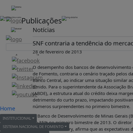
Publicações
HOME
Notícias
INSTITUCIONAL
ABDE
SNF contraria a tendência do mercad
ASSOCIADOS
28 de fevereiro de 2013
-A
+A
ORGANOGRAMA
COMISSÕES
O desempenho dos bancos de desenvolvimento e
TEMÁTICAS
de Fomento, contraria o cenário traçado pelos d
Banco Central, ao indicar uma situação similar
SISTEMA
NACIONAL
tímido. Para o superintendente da Associação Bra
DE
(ABDE), a estrutura atual do crédito deixa mar
FOMENTO
detrimento do curto prazo, impactando positivam
números surpreendentes no primeiro bimestre.
Home
O
QUE
O Banco de Desenvolvimento de Minas Gerais (BD
INSTITUCIONAL
É?
de 35% no primeiro bimestre de 2013. O diretor
SISTEMA NACIONAL DE FOMENTO
DADOS
João Antônio Fleury, afirma que as expectativas 