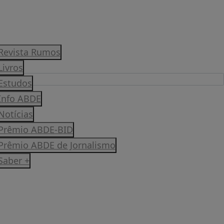
Revista Rumos
Livros
Estudos
Info ABDE
Notícias
Prêmio ABDE-BID
Prêmio ABDE de Jornalismo
Saber +