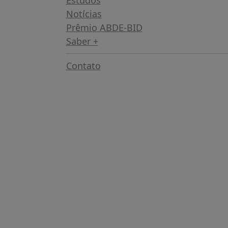
Notícias
Prêmio ABDE-BID
Saber +
Contato
Brasília – DF
Sede:
SCN – Quadra 2 – Lote D, Torre A
CEP 70712-903
Telefone: (61) 2109-6500 / 998
E-mail: abde@abde.org.br