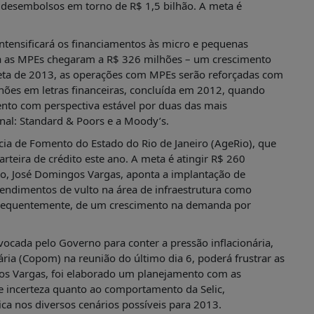
esembolsos em torno de R$ 1,5 bilhão. A meta é
tensificará os financiamentos às micro e pequenas
a as MPEs chegaram a R$ 326 milhões – um crescimento
ta de 2013, as operações com MPEs serão reforçadas com
hões em letras financeiras, concluída em 2012, quando
to com perspectiva estável por duas das mais
onal: Standard & Poors e a Moody’s.
ia de Fomento do Estado do Rio de Janeiro (AgeRio), que
teira de crédito este ano. A meta é atingir R$ 260
o, José Domingos Vargas, aponta a implantação de
endimentos de vulto na área de infraestrutura como
onsequentemente, de um crescimento na demanda por
ocada pelo Governo para conter a pressão inflacionária,
ria (Copom) na reunião do último dia 6, poderá frustrar as
s Vargas, foi elaborado um planejamento com as
de incerteza quanto ao comportamento da Selic,
a nos diversos cenários possíveis para 2013.