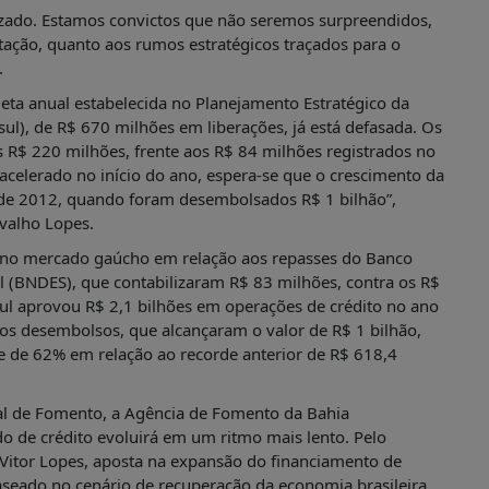
izado. Estamos convictos que não seremos surpreendidos,
tação, quanto aos rumos estratégicos traçados para o
.
meta anual estabelecida no Planejamento Estratégico da
l), de R$ 670 milhões em liberações, já está defasada. Os
 R$ 220 milhões, frente aos R$ 84 milhões registrados no
lerado no início do ano, espera-se que o crescimento da
os de 2012, quando foram desembolsados R$ 1 bilhão”,
rvalho Lopes.
ar no mercado gaúcho em relação aos repasses do Banco
 (BNDES), que contabilizaram R$ 83 milhões, contra os R$
ul aprovou R$ 2,1 bilhões em operações de crédito no ano
s desembolsos, que alcançaram o valor de R$ 1 bilhão,
e de 62% em relação ao recorde anterior de R$ 618,4
al de Fomento, a Agência de Fomento da Bahia
 de crédito evoluirá em um ritmo mais lento. Pelo
 Vitor Lopes, aposta na expansão do financiamento de
seado no cenário de recuperação da economia brasileira,