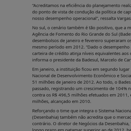
ESTUDOS
“Acreditamos na eficiência do planejamento real
NOTÍCIAS
do ponto de vista de condução da política de cap
nosso desempenho operacional”, ressalta Vargas
PRÊMIO
ABDE-
No sul, o cenário também é tão positivo, que a 
BID
Agência de Fomento do Rio Grande do Sul (Badesu
PRÊMIO
desembolsos de janeiro e fevereiro superaram os
ABDE
mesmo período em 2012. “Dado o desempenho ace
DE
carteira de crédito atinja níveis equivalentes a
JORNALISMO
informa o presidente da Badesul, Marcelo de Ca
SABER
Em janeiro, a instituição ficou em segundo lug
+
Nacional de Desenvolvimento Econômico e Social
CONTATO
51 milhões de janeiro de 2012. Ao todo, o Bades
passado, registrando um crescimento de 104% no
contra os R$ 496,5 milhões efetuados em 2011, 
milhões, alcançado em 2010.
Reforçando o time que integra o Sistema Nacion
(Desenbahia) também não acredita que o mercado
contrário. O diretor de Negócios da Desenbahia,
longo prazo em patamar superior ao de 2012, ba