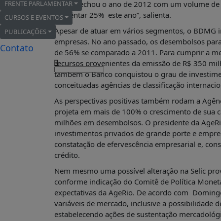
FRENTE PARLAMENTAR
banco fechou o ano de 2012 com um volume de d
FRENTE
aumentar 25% este ano”, salienta.
PARLAMENTAR
CURSOS E EVENTOS
Apesar de atuar em vários segmentos, o BDMG in
PUBLICAÇÕES
SOBRE
empresas. No ano passado, os desembolsos par
A
Contato
FRENTE
de 56% se comparado a 2011. Para cumprir a me
recursos provenientes da emissão de R$ 350 mil
x
MATERIAIS
também o Banco conquistou o grau de investimen
INFORMAÇÕES
conceituadas agências de classificação internaci
CURSOS
As perspectivas positivas também rodam a Agênc
E
projeta em mais de 100% o crescimento de sua car
EVENTOS
milhões em desembolsos. O presidente da AgeRi
INSCRIÇÕES
investimentos privados de grande porte e empre
constatação de efervescência empresarial e, c
MATERIAIS
crédito.
DISPONÍVEIS
Nem mesmo uma possível alteração na Selic prov
PUBLICAÇÕES
conforme indicação do Comitê de Política Monetá
REVISTA
expectativas da AgeRio. De acordo com Domingo
RUMOS
variáveis de mercado, inclusive a possibilidade 
LIVROS
estabelecendo ações de sustentação mercadológic