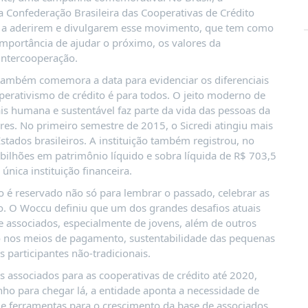
a Confederação Brasileira das Cooperativas de Crédito
to a aderirem e divulgarem esse movimento, que tem como
mportância de ajudar o próximo, os valores da
intercooperação.
i também comemora a data para evidenciar os diferenciais
erativismo de crédito é para todos. O jeito moderno de
ais humana e sustentável faz parte da vida das pessoas da
es. No primeiro semestre de 2015, o Sicredi atingiu mais
stados brasileiros. A instituição também registrou, no
4 bilhões em patrimônio líquido e sobra líquida de R$ 703,5
única instituição financeira.
o é reservado não só para lembrar o passado, celebrar as
o. O Woccu definiu que um dos grandes desafios atuais
e associados, especialmente de jovens, além de outros
ão nos meios de pagamento, sustentabilidade das pequenas
 participantes não-tradicionais.
 associados para as cooperativas de crédito até 2020,
ho para chegar lá, a entidade aponta a necessidade de
 e ferramentas para o crescimento da base de associados