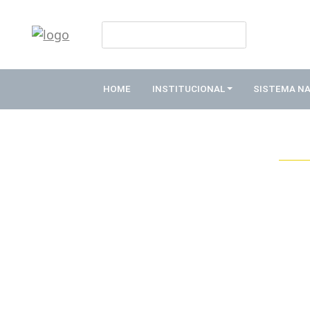
HOME
INSTITUCIONAL
HOME
INSTITUCIONAL
SISTEMA N
ABDE
ASSOCIADOS
ORGANOGRAMA
COMISSÕES
TEMÁTICAS
SISTEMA
NACIONAL
DE
FOMENTO
O
QUE