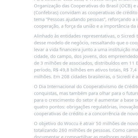
PUBLICAÇÕES
Organização das Cooperativas do Brasil (OCB) e 
(Confebras) convidam as cooperativas de crédi
REVISTA
tema “Pessoas ajudando pessoas”, reforçando a i
RUMOS
cooperação, a força da união e a importância da 
LIVROS
Alinhado às entidades representativas, o Sicred
ESTUDOS
desse modelo de negócio, ressaltando que o coop
levar a vida financeira junto a uma instituição m
NOTÍCIAS
cidade, do campo, dos jovens, dos empreendedor
PRÊMIO
de 3 milhões de associados, distribuídos em 11 E
ABDE-
período, R$ 49,8 bilhões em ativos totais, R$ 7,
BID
milhões. Em 208 cidades brasileiras, o Sicredi é a 
PRÊMIO
O Dia Internacional do Cooperativismo de Crédit
ABDE
conquistas, mas também para olhar para o futur
DE
para o crescimento do setor é aumentar a base s
JORNALISMO
quatro pontos: obrigações regulatórias, inovaç
SABER
cooperativas de crédito e a concorrência de novos
+
O objetivo do Woccu é atrair 50 milhões de novos
totalizando 260 milhões de pessoas. Como camin
CONTATO
documentar e compartilhar as melhores práticas