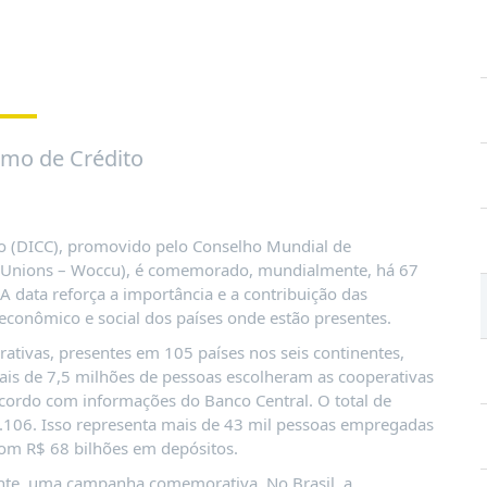
smo de Crédito
to (DICC), promovido pelo Conselho Mundial de
it Unions – Woccu), é comemorado, mundialmente, há 67
A data reforça a importância e a contribuição das
econômico e social dos países onde estão presentes.
tivas, presentes em 105 países nos seis continentes,
ais de 7,5 milhões de pessoas escolheram as cooperativas
 acordo com informações do Banco Central. O total de
.106. Isso representa mais de 43 mil pessoas empregadas
com R$ 68 bilhões em depósitos.
ente, uma campanha comemorativa. No Brasil, a