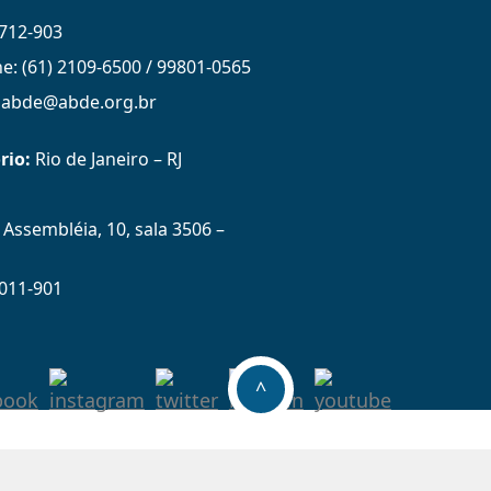
712-903
ne: (61) 2109-6500 / 99801-0565
: abde@abde.org.br
rio:
Rio de Janeiro – RJ
Assembléia, 10, sala 3506 –
011-901
^