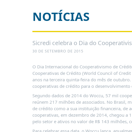
É?
NOTÍCIAS
DADOS
FRENTE
PARLAMENTAR
SOBRE
Sicredi celebra o Dia do Cooperativi
A
FRENTE
30 DE SETEMBRO DE 2015
MATERIAIS
O Dia Internacional do Cooperativismo de Crédi
INFORMAÇÕES
Cooperativas de Crédito (World Council of Cred
anos na terceira quinta-feira do mês de outubro. 
CURSOS
cooperativas de crédito para o desenvolvimento 
E
Segundo dados de 2014 do Woccu, 57 mil coopera
EVENTOS
reúnem 217 milhões de associados. No Brasil, m
INSCRIÇÕES
de crédito como a sua instituição financeira, de
cooperativas, em dezembro de 2014, chegou a 1
MATERIAIS
pelo setor e ativos no valor de R$ 143 milhões, 
DISPONÍVEIS
Para celebrar essa data, o Woccu lança, anualm