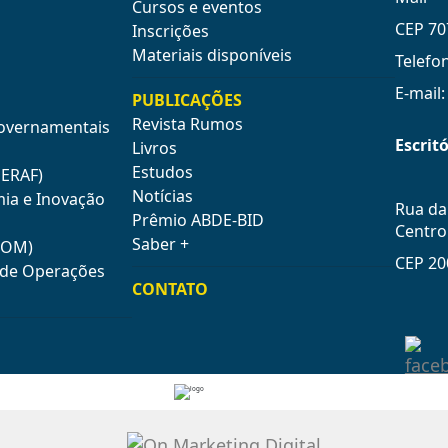
Cursos e eventos
CEP 70
Inscrições
Materiais disponíveis
Telefo
E-mail
PUBLICAÇÕES
Revista Rumos
Governamentais
Escritó
Livros
Estudos
GERAF)
Notícias
mia e Inovação
Rua da 
Prêmio ABDE-BID
Centro
Saber +
COM)
CEP 20
e de Operações
CONTATO