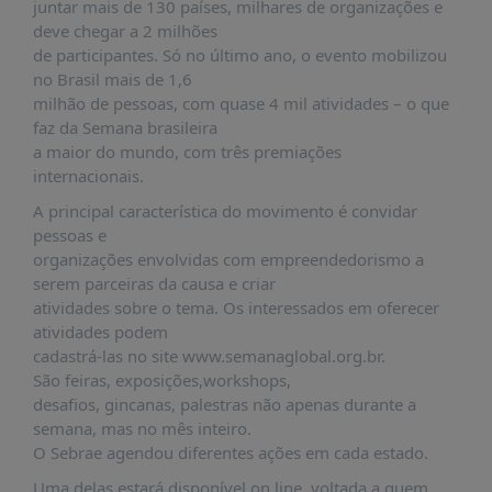
É?
juntar mais de 130 países, milhares de organizações e
deve chegar a 2 milhões
DADOS
de participantes. Só no último ano, o evento mobilizou
no Brasil mais de 1,6
FRENTE
milhão de pessoas, com quase 4 mil atividades – o que
PARLAMENTAR
faz da Semana brasileira
SOBRE
a maior do mundo, com três premiações
A
internacionais.
FRENTE
A principal característica do movimento é convidar
MATERIAIS
pessoas e
organizações envolvidas com empreendedorismo a
INFORMAÇÕES
serem parceiras da causa e criar
atividades sobre o tema. Os interessados em oferecer
CURSOS
atividades podem
E
cadastrá-las no site www.semanaglobal.org.br.
EVENTOS
São feiras, exposições,workshops,
INSCRIÇÕES
desafios, gincanas, palestras não apenas durante a
semana, mas no mês inteiro.
MATERIAIS
O Sebrae agendou diferentes ações em cada estado.
DISPONÍVEIS
Uma delas estará disponível on line, voltada a quem