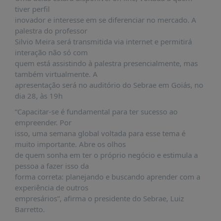
PUBLICAÇÕES
tiver perfil
inovador e interesse em se diferenciar no mercado. A
REVISTA
palestra do professor
RUMOS
Silvio Meira será transmitida via internet e permitirá
LIVROS
interação não só com
quem está assistindo à palestra presencialmente, mas
ESTUDOS
também virtualmente. A
NOTÍCIAS
apresentação será no auditório do Sebrae em Goiás, no
dia 28, às 19h
PRÊMIO
ABDE-
“Capacitar-se é fundamental para ter sucesso ao
BID
empreender. Por
isso, uma semana global voltada para esse tema é
PRÊMIO
muito importante. Abre os olhos
ABDE
de quem sonha em ter o próprio negócio e estimula a
DE
JORNALISMO
pessoa a fazer isso da
forma correta: planejando e buscando aprender com a
SABER
experiência de outros
+
empresários”, afirma o presidente do Sebrae, Luiz
Barretto.
CONTATO