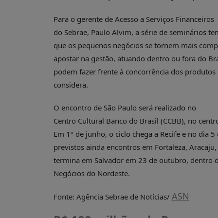
PUBLICAÇÕES
Para o gerente de Acesso a Serviços Financeiros
REVISTA
RUMOS
do Sebrae, Paulo Alvim, a série de seminários te
que os pequenos negócios se tornem mais compe
LIVROS
apostar na gestão, atuando dentro ou fora do Br
ESTUDOS
podem fazer frente à concorrência dos produtos
NOTÍCIAS
considera.
PRÊMIO
O encontro de São Paulo será realizado no
ABDE-
BID
Centro Cultural Banco do Brasil (CCBB), no centro
Em 1º de junho, o ciclo chega a Recife e no dia
PRÊMIO
ABDE
previstos ainda encontros em Fortaleza, Aracaju, G
DE
termina em Salvador em 23 de outubro, dentro d
JORNALISMO
Negócios do Nordeste.
SABER
+
ASN
Fonte: Agência Sebrae de Notícias/
CONTATO