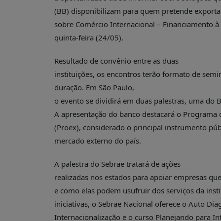
É?
(BB) disponibilizam para quem pretende exportar
DADOS
sobre Comércio Internacional – Financiamento à
quinta-feira (24/05).
FRENTE
PARLAMENTAR
Resultado de convênio entre as duas
SOBRE
instituições, os encontros terão formato de semi
A
FRENTE
duração. Em São Paulo,
o evento se dividirá em duas palestras, uma do 
MATERIAIS
A apresentação do banco destacará o Programa 
INFORMAÇÕES
(Proex), considerado o principal instrumento púb
CURSOS
mercado externo do país.
E
EVENTOS
A palestra do Sebrae tratará de ações
realizadas nos estados para apoiar empresas qu
INSCRIÇÕES
e como elas podem usufruir dos serviços da instit
MATERIAIS
iniciativas, o Sebrae Nacional oferece o Auto Dia
DISPONÍVEIS
Internacionalização e o curso Planejando para In