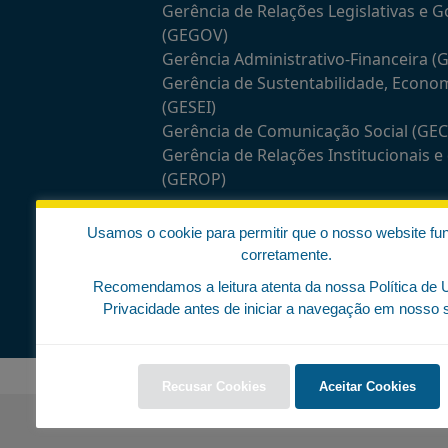
Gerência de Relações Legislativas e 
(GEGOV)
Gerência Administrativo-Financeira (
Gerência de Sustentabilidade, Econo
(GESEI)
Gerência de Comunicação Social (GE
Gerência de Relações Institucionais 
(GEROP)
Comissões temáticas
Usamos o cookie para permitir que o nosso website fu
corretamente.
Recomendamos a leitura atenta da nossa Política de 
Privacidade antes de iniciar a navegação em nosso s
Recusar Cookies
Aceitar Cookies