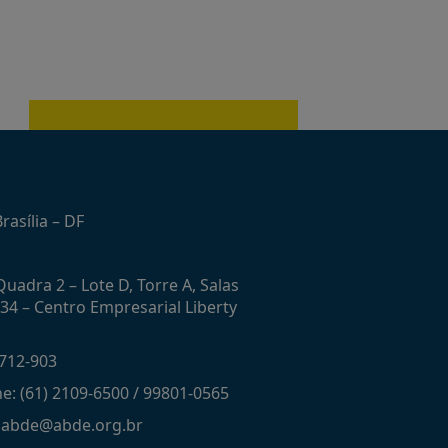
rasília – DF
uadra 2 – Lote D, Torre A, Salas
434 – Centro Empresarial Liberty
712-903
ne: (61) 2109-6500 / 99801-0565
: abde@abde.org.br