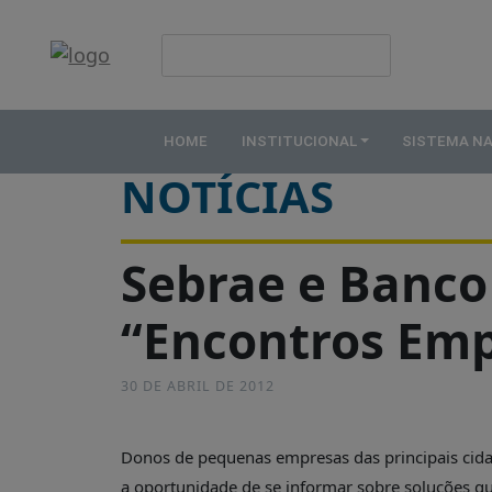
HOME
Publicações
INSTITUCIONAL
HOME
INSTITUCIONAL
SISTEMA N
ABDE
NOTÍCIAS
ASSOCIADOS
ORGANOGRAMA
Sebrae e Banco 
COMISSÕES
TEMÁTICAS
“Encontros Emp
SISTEMA
NACIONAL
30 DE ABRIL DE 2012
DE
FOMENTO
O
Donos de pequenas empresas das principais cida
QUE
a oportunidade de se informar sobre soluções qu