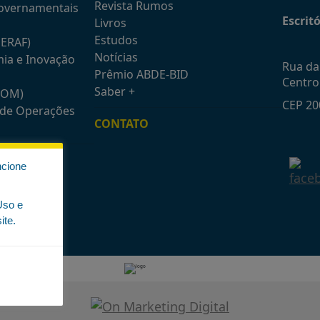
Revista Rumos
Governamentais
Escritó
Livros
Estudos
GERAF)
Notícias
mia e Inovação
Rua da 
Prêmio ABDE-BID
Centro
Saber +
COM)
CEP 20
e de Operações
CONTATO
ncione
Uso e
ite.