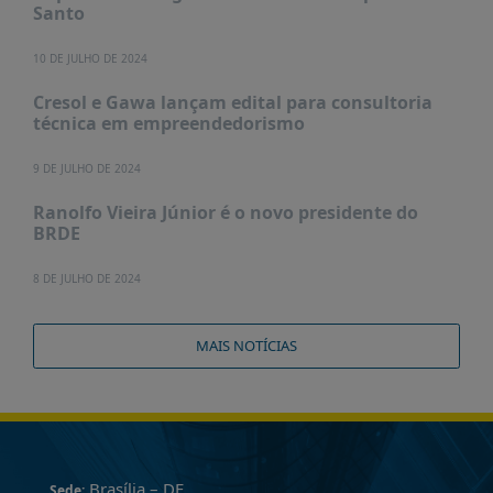
Santo
10 DE JULHO DE 2024
Cresol e Gawa lançam edital para consultoria
técnica em empreendedorismo
9 DE JULHO DE 2024
Ranolfo Vieira Júnior é o novo presidente do
BRDE
8 DE JULHO DE 2024
MAIS NOTÍCIAS
Brasília – DF
Sede: