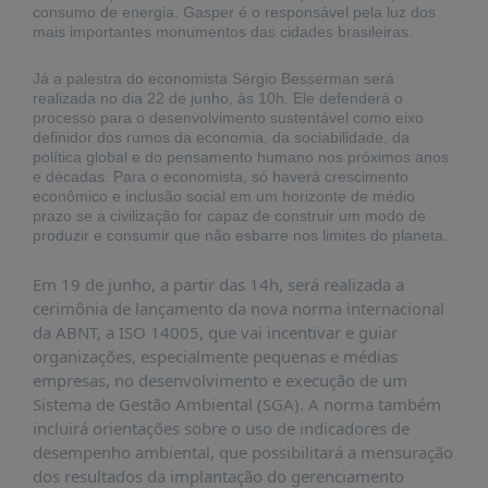
PUBLICAÇÕES
consumo de energia. Gasper é o responsável pela luz dos
mais importantes monumentos das cidades brasileiras.
REVISTA
RUMOS
Já a palestra do economista Sérgio Besserman será
realizada no dia 22 de junho, às 10h. Ele defenderá o
LIVROS
processo para o desenvolvimento sustentável como eixo
definidor dos rumos da economia, da sociabilidade, da
ESTUDOS
política global e do pensamento humano nos próximos anos
e décadas. Para o economista, só haverá crescimento
NOTÍCIAS
econômico e inclusão social em um horizonte de médio
prazo se a civilização for capaz de construir um modo de
PRÊMIO
produzir e consumir que não esbarre nos limites do planeta.
ABDE-
BID
Em 19 de junho, a partir das 14h, será realizada a
PRÊMIO
cerimônia de lançamento da nova norma internacional
ABDE
da ABNT, a ISO 14005, que vai incentivar e guiar
DE
organizações, especialmente pequenas e médias
JORNALISMO
empresas, no desenvolvimento e execução de um
SABER
Sistema de Gestão Ambiental (SGA). A norma também
+
incluirá orientações sobre o uso de indicadores de
desempenho ambiental, que possibilitará a mensuração
CONTATO
dos resultados da implantação do gerenciamento