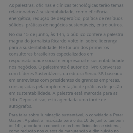
É?
As palestras, oficinas e clínicas tecnológicas terão temas
relacionados à sustentabilidade, como eficiência
DADOS
energética, redução de desperdício, política de resíduos
FRENTE
sólidos, práticas de negócios sustentáveis, entre outros.
PARLAMENTAR
No dia 15 de junho, às 14h, o público confere a palestra
SOBRE
magna do jornalista Ricardo Voltolini sobre liderança
A
para a sustentabilidade. Ele foi um dos primeiros
FRENTE
consultores brasileiros especializados em
responsabilidade social e empresarial e sustentabilidade
MATERIAIS
nos negócios. O palestrante é autor do livro Conversas
INFORMAÇÕES
com Líderes Sustentáveis, da editora Senac-SP, baseado
em entrevistas com presidentes de grandes empresas,
CURSOS
consagradas pela implementação de práticas de gestão
E
em sustentabilidade. A palestra está marcada para as
EVENTOS
14h. Depois disso, está agendada uma tarde de
autógrafos.
INSCRIÇÕES
Para falar sobre iluminação sustentável, o convidado é Peter
MATERIAIS
Gasper. A palestra, marcada para o dia 18 de junho, também
DISPONÍVEIS
às 14h, abordará o conceito e os benefícios desse sistema,
como redução nos custos de manutenção e diminuição no