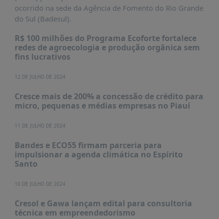
É?
ocorrido na sede da Agência de Fomento do Rio Grande
do Sul (Badesul).
DADOS
R$ 100 milhões do Programa Ecoforte fortalece
FRENTE
redes de agroecologia e produção orgânica sem
PARLAMENTAR
fins lucrativos
SOBRE
A
12 DE JULHO DE 2024
FRENTE
Cresce mais de 200% a concessão de crédito para
MATERIAIS
micro, pequenas e médias empresas no Piauí
INFORMAÇÕES
11 DE JULHO DE 2024
CURSOS
Bandes e ECO55 firmam parceria para
E
impulsionar a agenda climática no Espírito
EVENTOS
Santo
INSCRIÇÕES
10 DE JULHO DE 2024
MATERIAIS
Cresol e Gawa lançam edital para consultoria
DISPONÍVEIS
técnica em empreendedorismo