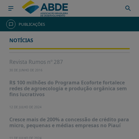
HOME
PUBLICAÇÕES
INSTITUCIONAL
NOTÍCIAS
ABDE
ASSOCIADOS
Revista Rumos nº 287
ORGANOGRAMA
30 DE JUNHO DE 2016
COMISSÕES
R$ 100 milhões do Programa Ecoforte fortalece
TEMÁTICAS
redes de agroecologia e produção orgânica sem
fins lucrativos
SISTEMA
NACIONAL
12 DE JULHO DE 2024
DE
FOMENTO
Cresce mais de 200% a concessão de crédito para
micro, pequenas e médias empresas no Piauí
O
QUE
11 DE JULHO DE 2024