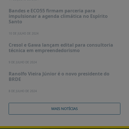
É?
Bandes e ECO55 firmam parceria para
DADOS
impulsionar a agenda climática no Espírito
Santo
FRENTE
PARLAMENTAR
10 DE JULHO DE 2024
SOBRE
Cresol e Gawa lançam edital para consultoria
A
técnica em empreendedorismo
FRENTE
MATERIAIS
9 DE JULHO DE 2024
INFORMAÇÕES
Ranolfo Vieira Júnior é o novo presidente do
BRDE
CURSOS
E
8 DE JULHO DE 2024
EVENTOS
INSCRIÇÕES
MAIS NOTÍCIAS
MATERIAIS
DISPONÍVEIS