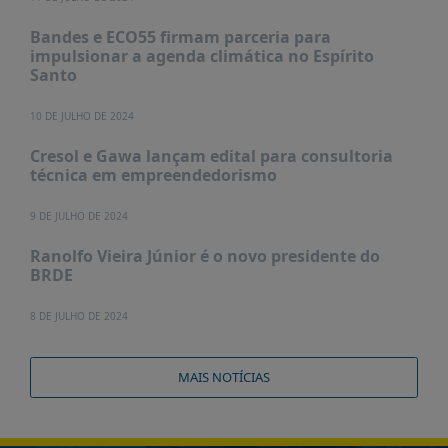
É?
Bandes e ECO55 firmam parceria para
DADOS
impulsionar a agenda climática no Espírito
Santo
FRENTE
PARLAMENTAR
10 DE JULHO DE 2024
SOBRE
Cresol e Gawa lançam edital para consultoria
A
técnica em empreendedorismo
FRENTE
MATERIAIS
9 DE JULHO DE 2024
INFORMAÇÕES
Ranolfo Vieira Júnior é o novo presidente do
BRDE
CURSOS
E
8 DE JULHO DE 2024
EVENTOS
INSCRIÇÕES
MAIS NOTÍCIAS
MATERIAIS
DISPONÍVEIS