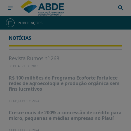
HOME
PUBLICAÇÕES
INSTITUCIONAL
NOTÍCIAS
ABDE
ASSOCIADOS
Revista Rumos nº 268
ORGANOGRAMA
30 DE ABRIL DE 2013
COMISSÕES
R$ 100 milhões do Programa Ecoforte fortalece
TEMÁTICAS
redes de agroecologia e produção orgânica sem
fins lucrativos
SISTEMA
NACIONAL
12 DE JULHO DE 2024
DE
FOMENTO
Cresce mais de 200% a concessão de crédito para
micro, pequenas e médias empresas no Piauí
O
QUE
11 DE JULHO DE 2024