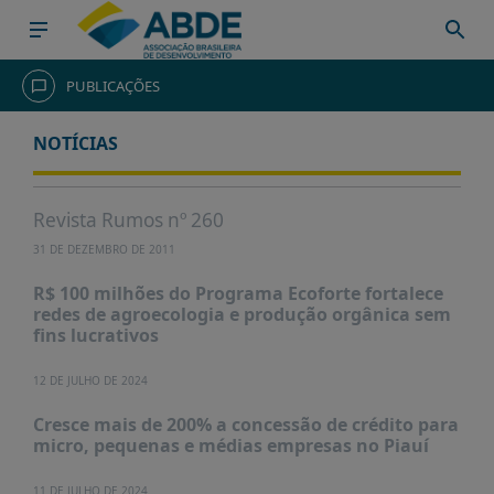
HOME
PUBLICAÇÕES
INSTITUCIONAL
NOTÍCIAS
ABDE
ASSOCIADOS
Revista Rumos nº 260
ORGANOGRAMA
31 DE DEZEMBRO DE 2011
COMISSÕES
R$ 100 milhões do Programa Ecoforte fortalece
TEMÁTICAS
redes de agroecologia e produção orgânica sem
fins lucrativos
SISTEMA
NACIONAL
12 DE JULHO DE 2024
DE
FOMENTO
Cresce mais de 200% a concessão de crédito para
micro, pequenas e médias empresas no Piauí
O
QUE
11 DE JULHO DE 2024