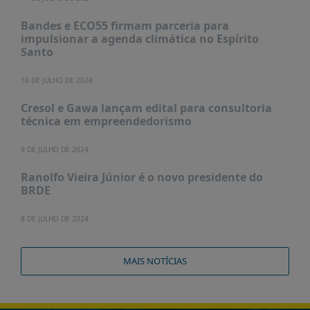
É?
Bandes e ECO55 firmam parceria para
DADOS
impulsionar a agenda climática no Espírito
Santo
FRENTE
PARLAMENTAR
10 DE JULHO DE 2024
SOBRE
Cresol e Gawa lançam edital para consultoria
A
técnica em empreendedorismo
FRENTE
MATERIAIS
9 DE JULHO DE 2024
INFORMAÇÕES
Ranolfo Vieira Júnior é o novo presidente do
BRDE
CURSOS
E
8 DE JULHO DE 2024
EVENTOS
INSCRIÇÕES
MAIS NOTÍCIAS
MATERIAIS
DISPONÍVEIS