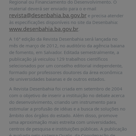
É?
Regional ou Financiamento do Desenvolvimento. O
material deverá ser enviado para o e-mail
DADOS
revista@desenbahia.ba.gov.br
e precisa atender
às especificações disponíveis no site da Desenbahia:
FRENTE
www.desenbahia.ba.gov.br
.
PARLAMENTAR
A 16ª edição da Revista Desenbahia será lançada no
SOBRE
mês de março de 2012, no auditório da agência baiana
A
de fomento, em Salvador. Editada semestralmente, a
FRENTE
publicação já veiculou 129 trabalhos científicos
MATERIAIS
selecionados por um conselho editorial independente,
formado por professores doutores da área econômica
INFORMAÇÕES
de universidades baianas e de outros estados.
CURSOS
A Revista Desenbahia foi criada em setembro de 2004
E
com o objetivo de inserir a instituição no debate acerca
EVENTOS
do desenvolvimento, criando um instrumento para
estimular a profusão de idéias e a busca de soluções no
INSCRIÇÕES
âmbito dos órgãos do estado. Além disso, promove
MATERIAIS
uma aproximação mais estreita com universidades,
DISPONÍVEIS
centros de pesquisa e instituições públicas. A publicação
é avaliada pelo sistema Qualis, da Coordenação de