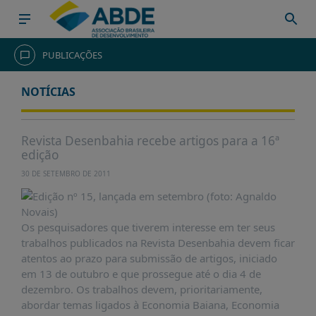
HOME
PUBLICAÇÕES
INSTITUCIONAL
NOTÍCIAS
ABDE
ASSOCIADOS
Revista Desenbahia recebe artigos para a 16ª
edição
ORGANOGRAMA
30 DE SETEMBRO DE 2011
COMISSÕES
TEMÁTICAS
SISTEMA
Os pesquisadores que tiverem interesse em ter seus
NACIONAL
trabalhos publicados na Revista Desenbahia devem ficar
DE
atentos ao prazo para submissão de artigos, iniciado
FOMENTO
em 13 de outubro e que prossegue até o dia 4 de
dezembro. Os trabalhos devem, prioritariamente,
O
abordar temas ligados à Economia Baiana, Economia
QUE