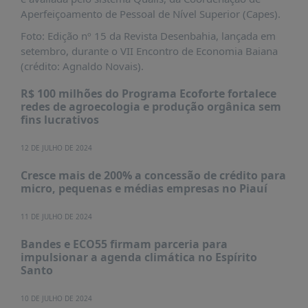
PUBLICAÇÕES
Aperfeiçoamento de Pessoal de Nível Superior (Capes).
REVISTA
Foto: Edição nº 15 da Revista Desenbahia, lançada em
RUMOS
setembro, durante o VII Encontro de Economia Baiana
(crédito: Agnaldo Novais).
LIVROS
ESTUDOS
R$ 100 milhões do Programa Ecoforte fortalece
redes de agroecologia e produção orgânica sem
NOTÍCIAS
fins lucrativos
PRÊMIO
12 DE JULHO DE 2024
ABDE-
BID
Cresce mais de 200% a concessão de crédito para
micro, pequenas e médias empresas no Piauí
PRÊMIO
ABDE
DE
11 DE JULHO DE 2024
JORNALISMO
Bandes e ECO55 firmam parceria para
SABER
impulsionar a agenda climática no Espírito
+
Santo
CONTATO
10 DE JULHO DE 2024