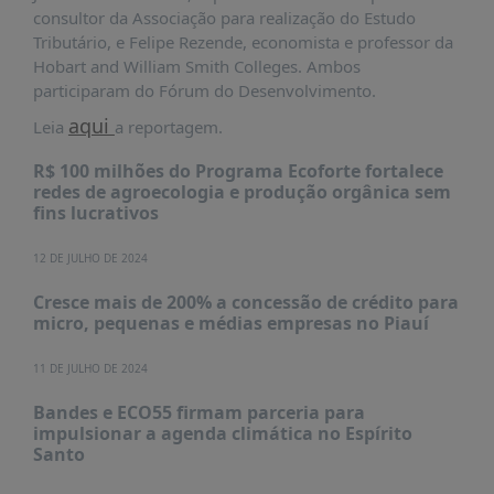
É?
consultor da Associação para realização do Estudo
Tributário, e Felipe Rezende, economista e professor da
DADOS
Hobart and William Smith Colleges. Ambos
FRENTE
participaram do Fórum do Desenvolvimento.
PARLAMENTAR
aqui
Leia
a reportagem.
SOBRE
R$ 100 milhões do Programa Ecoforte fortalece
A
redes de agroecologia e produção orgânica sem
FRENTE
fins lucrativos
MATERIAIS
12 DE JULHO DE 2024
INFORMAÇÕES
Cresce mais de 200% a concessão de crédito para
CURSOS
micro, pequenas e médias empresas no Piauí
E
EVENTOS
11 DE JULHO DE 2024
INSCRIÇÕES
Bandes e ECO55 firmam parceria para
impulsionar a agenda climática no Espírito
MATERIAIS
Santo
DISPONÍVEIS