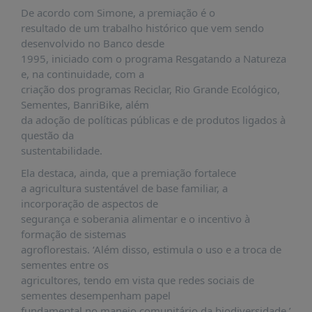
PUBLICAÇÕES
De acordo com Simone, a premiação é o
resultado de um trabalho histórico que vem sendo
REVISTA
desenvolvido no Banco desde
RUMOS
1995, iniciado com o programa Resgatando a Natureza
LIVROS
e, na continuidade, com a
criação dos programas Reciclar, Rio Grande Ecológico,
ESTUDOS
Sementes, BanriBike, além
NOTÍCIAS
da adoção de políticas públicas e de produtos ligados à
questão da
PRÊMIO
sustentabilidade.
ABDE-
BID
Ela destaca, ainda, que a premiação fortalece
a agricultura sustentável de base familiar, a
PRÊMIO
incorporação de aspectos de
ABDE
segurança e soberania alimentar e o incentivo à
DE
JORNALISMO
formação de sistemas
agroflorestais. ‘Além disso, estimula o uso e a troca de
SABER
sementes entre os
+
agricultores, tendo em vista que redes sociais de
sementes desempenham papel
CONTATO
fundamental no manejo comunitário da biodiversidade.’