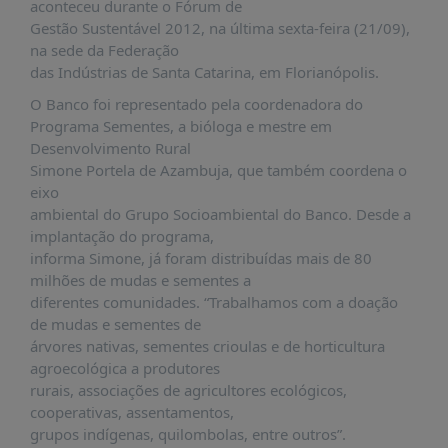
É?
aconteceu durante o Fórum de
Gestão Sustentável 2012, na última sexta-feira (21/09),
DADOS
na sede da Federação
das Indústrias de Santa Catarina, em Florianópolis.
FRENTE
PARLAMENTAR
O Banco foi representado pela coordenadora do
Programa Sementes, a bióloga e mestre em
SOBRE
Desenvolvimento Rural
A
Simone Portela de Azambuja, que também coordena o
FRENTE
eixo
MATERIAIS
ambiental do Grupo Socioambiental do Banco. Desde a
implantação do programa,
INFORMAÇÕES
informa Simone, já foram distribuídas mais de 80
milhões de mudas e sementes a
CURSOS
diferentes comunidades. “Trabalhamos com a doação
E
de mudas e sementes de
EVENTOS
árvores nativas, sementes crioulas e de horticultura
INSCRIÇÕES
agroecológica a produtores
rurais, associações de agricultores ecológicos,
MATERIAIS
cooperativas, assentamentos,
DISPONÍVEIS
grupos indígenas, quilombolas, entre outros”.