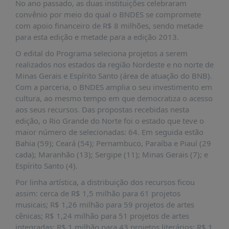
É?
No ano passado, as duas instituições celebraram
convênio por meio do qual o BNDES se compromete
DADOS
com apoio financeiro de R$ 8 milhões, sendo metade
para esta edição e metade para a edição 2013.
FRENTE
PARLAMENTAR
O edital do Programa seleciona projetos a serem
realizados nos estados da região Nordeste e no norte de
SOBRE
Minas Gerais e Espírito Santo (área de atuação do BNB).
A
Com a parceria, o BNDES amplia o seu investimento em
FRENTE
cultura, ao mesmo tempo em que democratiza o acesso
MATERIAIS
aos seus recursos. Das propostas recebidas nesta
edição, o Rio Grande do Norte foi o estado que teve o
INFORMAÇÕES
maior número de selecionadas: 64. Em seguida estão
Bahia (59); Ceará (54); Pernambuco, Paraíba e Piauí (29
CURSOS
cada); Maranhão (13); Sergipe (11); Minas Gerais (7); e
E
Espírito Santo (4).
EVENTOS
Por linha artística, a distribuição dos recursos ficou
INSCRIÇÕES
assim: cerca de R$ 1,5 milhão para 61 projetos
MATERIAIS
musicais; R$ 1,26 milhão para 59 projetos de artes
DISPONÍVEIS
cênicas; R$ 1,24 milhão para 51 projetos de artes
integradas; R$ 1 milhão para 43 projetos literários; R$ 1