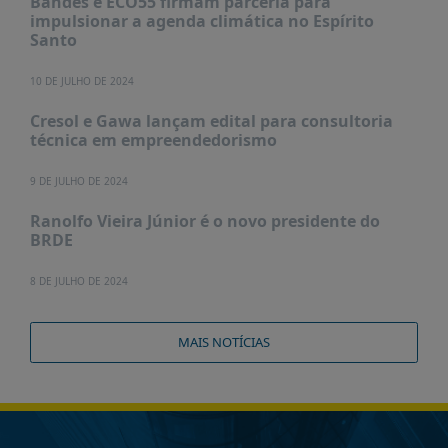
Bandes e ECO55 firmam parceria para
impulsionar a agenda climática no Espírito
Santo
10 DE JULHO DE 2024
Cresol e Gawa lançam edital para consultoria
técnica em empreendedorismo
9 DE JULHO DE 2024
Ranolfo Vieira Júnior é o novo presidente do
BRDE
8 DE JULHO DE 2024
MAIS NOTÍCIAS