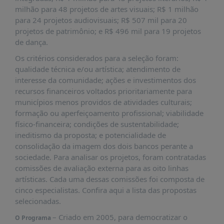
PUBLICAÇÕES
milhão para 48 projetos de artes visuais; R$ 1 milhão
para 24 projetos audiovisuais; R$ 507 mil para 20
REVISTA
projetos de patrimônio; e R$ 496 mil para 19 projetos
RUMOS
de dança.
LIVROS
Os critérios considerados para a seleção foram:
ESTUDOS
qualidade técnica e/ou artística; atendimento de
interesse da comunidade; ações e investimentos dos
NOTÍCIAS
recursos financeiros voltados prioritariamente para
PRÊMIO
municípios menos providos de atividades culturais;
ABDE-
formação ou aperfeiçoamento profissional; viabilidade
BID
físico-financeira; condições de sustentabilidade;
ineditismo da proposta; e potencialidade de
PRÊMIO
consolidação da imagem dos dois bancos perante a
ABDE
sociedade. Para analisar os projetos, foram contratadas
DE
JORNALISMO
comissões de avaliação externa para as oito linhas
artísticas. Cada uma dessas comissões foi composta de
SABER
cinco especialistas. Confira aqui a lista das propostas
+
selecionadas.
CONTATO
– Criado em 2005, para democratizar o
O Programa