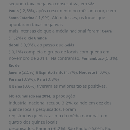
É?
segunda taxa negativa consecutiva, em
São
(-2,3%), após crescimento no mês anterior, e em
Paulo
DADOS
(-1,9%). Além desses, os locais que
Santa Catarina
FRENTE
apontaram taxas negativas
PARLAMENTAR
mais intensas do que a média nacional foram:
Ceará
(-1,2%) e
Rio Grande
SOBRE
(-0,9%), ao passo que
A
do Sul
Goiás
FRENTE
(-0,1%) completa o grupo de locais com queda em
novembro de 2014. Na contramão,
(5,3%),
Pernambuco
MATERIAIS
Rio de
INFORMAÇÕES
(2,5%) e
(1,7%),
(1,0%),
Janeiro
Espírito Santo
Nordeste
(0,9%),
(0,8%)
Paraná
Pará
CURSOS
e
(0,6%) tiveram as maiores taxas positivas.
Bahia
E
EVENTOS
No
, a produção
acumulado em 2014
industrial nacional recuou 3,2%, caindo em dez dos
INSCRIÇÕES
quinze locais pesquisados. Foram
MATERIAIS
registradas quedas, acima da média nacional, em
DISPONÍVEIS
quatro dos quinze locais
pesquisados: Paraná (-6,2%), São Paulo (-6,0%), Rio