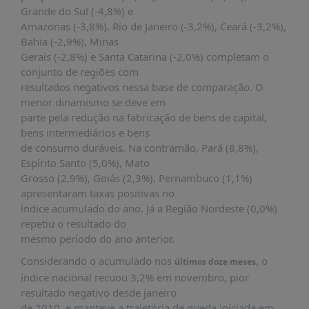
PUBLICAÇÕES
Grande do Sul (-4,8%) e
Amazonas (-3,8%). Rio de Janeiro (-3,2%), Ceará (-3,2%),
REVISTA
Bahia (-2,9%), Minas
RUMOS
Gerais (-2,8%) e Santa Catarina (-2,0%) completam o
LIVROS
conjunto de regiões com
resultados negativos nessa base de comparação. O
ESTUDOS
menor dinamismo se deve em
NOTÍCIAS
parte pela redução na fabricação de bens de capital,
bens intermediários e bens
PRÊMIO
de consumo duráveis. Na contramão, Pará (8,8%),
ABDE-
Espírito Santo (5,0%), Mato
BID
Grosso (2,9%), Goiás (2,3%), Pernambuco (1,1%)
PRÊMIO
apresentaram taxas positivas no
ABDE
índice acumulado do ano. Já a Região Nordeste (0,0%)
DE
repetiu o resultado do
JORNALISMO
mesmo período do ano anterior.
SABER
Considerando o acumulado nos
, o
últimos doze meses
+
índice nacional recuou 3,2% em novembro, pior
resultado negativo desde janeiro
CONTATO
de 2010, e manteve a trajetória de queda iniciada em