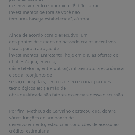
PUBLICAÇÕES
desenvolvimento econômico. “É difícil atrair
investimentos de fora se você não
REVISTA
tem uma base já estabelecida”, afirmou.
RUMOS
LIVROS
Ainda de acordo com o executivo, um
ESTUDOS
dos pontos discutidos no passado era os incentivos
fiscais para a atração de
NOTÍCIAS
investimentos. Entretanto, hoje em dia, as ofertas de
PRÊMIO
utilities (água, energia,
ABDE-
gás e telefonia, entre outros), infraestrutura econômica
BID
e social (conjunto de
serviço, hospitais, centros de excelência, parques
PRÊMIO
tecnológicos etc.) e mão de
ABDE
obra qualificada são fatores essenciais dessa discussão.
DE
JORNALISMO
Por fim, Matheus de Carvalho destacou que, dentre
SABER
+
várias funções de um banco de
desenvolvimento, estão criar condições de acesso ao
CONTATO
crédito, estimular a