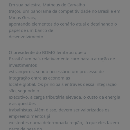
É?
Em sua palestra, Matheus de Carvalho
traçou um panorama da competitividade no Brasil e em
DADOS
Minas Gerais,
FRENTE
apontando elementos do cenário atual e detalhando o
PARLAMENTAR
papel de um banco de
desenvolvimento.
SOBRE
A
FRENTE
O presidente do BDMG lembrou que o
Brasil é um país relativamente caro para a atração de
MATERIAIS
investimentos
INFORMAÇÕES
estrangeiros, sendo necessário um processo de
integração entre as economias
CURSOS
local e global. Os principais entraves dessa integração
E
são, segundo o
EVENTOS
executivo, a carga tributária elevada, o custo da energia
e as questões
INSCRIÇÕES
trabalhistas. Além disso, devem ser valorizados os
MATERIAIS
empreendimentos já
DISPONÍVEIS
existentes numa determinada região, já que eles fazem
parte da base do