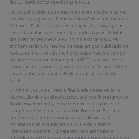
É?
das 30 instituições associadas à ABDE.
Os trabalhos inscritos concorrem à premiação máxima
DADOS
em duas categorias – Financiando o Desenvolvimento e
FRENTE
Melhores Práticas, além das menções honrosas pelas
PARLAMENTAR
segundas colocações em cada um dos temas. O total
das premiações chega a R$ 24 mil e os vencedores
SOBRE
também terão um resumo de seus artigos publicado na
A
revista Rumos. Os seis melhores trabalhos vão compor
FRENTE
um livro, que será editado pela ABDE e distribuído na
MATERIAIS
cerimônia de premiação, em novembro. Os vencedores
serão conhecidos no dia 09 de outubro, no site da
INFORMAÇÕES
ABDE.
CURSOS
O Prêmio ABDE-BID tem a finalidade de estimular a
E
elaboração de trabalhos escritos sobre o financiamento
EVENTOS
do desenvolvimento, com foco nas instituições que
compõem o Sistema Nacional de Fomento. Busca a
INSCRIÇÕES
aproximação entre as instâncias acadêmicas, a
MATERIAIS
sociedade e as instituições do SNF e do Sistema
DISPONÍVEIS
Financeiro Nacional. Almeja também estimular a
reflexão necessária para o aprimoramento constante do