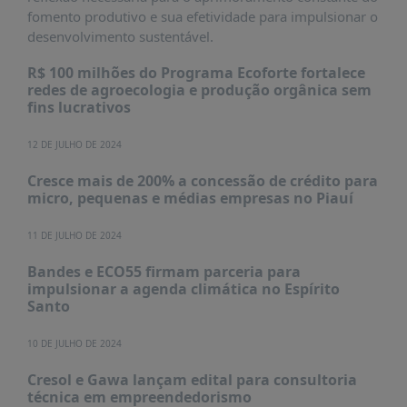
PUBLICAÇÕES
fomento produtivo e sua efetividade para impulsionar o
desenvolvimento sustentável.
REVISTA
RUMOS
R$ 100 milhões do Programa Ecoforte fortalece
redes de agroecologia e produção orgânica sem
LIVROS
fins lucrativos
ESTUDOS
12 DE JULHO DE 2024
NOTÍCIAS
Cresce mais de 200% a concessão de crédito para
PRÊMIO
micro, pequenas e médias empresas no Piauí
ABDE-
BID
11 DE JULHO DE 2024
PRÊMIO
ABDE
Bandes e ECO55 firmam parceria para
DE
impulsionar a agenda climática no Espírito
JORNALISMO
Santo
SABER
10 DE JULHO DE 2024
+
Cresol e Gawa lançam edital para consultoria
CONTATO
técnica em empreendedorismo