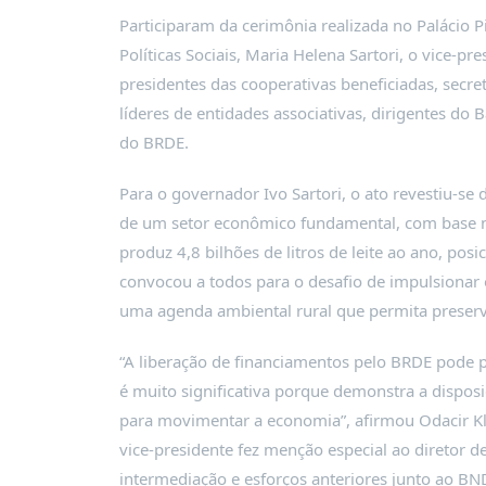
PUBLICAÇÕES
Participaram da cerimônia realizada no Palácio Pir
REVISTA
Políticas Sociais, Maria Helena Sartori, o vice-pr
RUMOS
presidentes das cooperativas beneficiadas, secret
LIVROS
líderes de entidades associativas, dirigentes do 
do BRDE.
ESTUDOS
NOTÍCIAS
Para o governador Ivo Sartori, o ato revestiu-se
PRÊMIO
de um setor econômico fundamental, com base no
ABDE-
produz 4,8 bilhões de litros de leite ao ano, po
BID
convocou a todos para o desafio de impulsionar
PRÊMIO
uma agenda ambiental rural que permita preser
ABDE
DE
JORNALISMO
“A liberação de financiamentos pelo BRDE pode pa
é muito significativa porque demonstra a disposiç
SABER
+
para movimentar a economia”, afirmou Odacir Kl
vice-presidente fez menção especial ao diretor 
CONTATO
intermediação e esforços anteriores junto ao BN