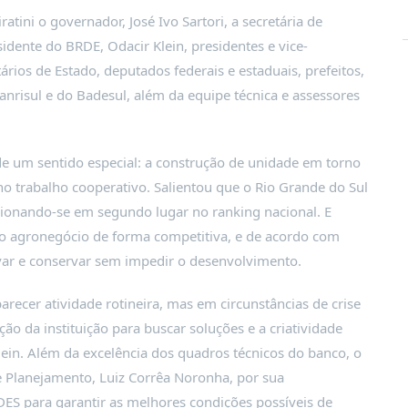
atini o governador, José Ivo Sartori, a secretária de
esidente do BRDE, Odacir Klein, presidentes e vice-
ários de Estado, deputados federais e estaduais, prefeitos,
Banrisul e do Badesul, além da equipe técnica e assessores
 de um sentido especial: a construção de unidade em torno
 trabalho cooperativo. Salientou que o Rio Grande do Sul
sicionando-se em segundo lugar no ranking nacional. E
 o agronegócio de forma competitiva, e de acordo com
var e conservar sem impedir o desenvolvimento.
recer atividade rotineira, mas em circunstâncias de crise
ão da instituição para buscar soluções e a criatividade
ein. Além da excelência dos quadros técnicos do banco, o
de Planejamento, Luiz Corrêa Noronha, por sua
DES para garantir as melhores condições possíveis de