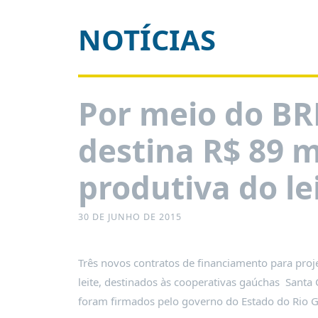
É?
NOTÍCIAS
DADOS
FRENTE
PARLAMENTAR
SOBRE
Por meio do BR
A
FRENTE
destina R$ 89 m
MATERIAIS
INFORMAÇÕES
produtiva do le
CURSOS
E
30 DE JUNHO DE 2015
EVENTOS
INSCRIÇÕES
Três novos contratos de financiamento para proj
MATERIAIS
leite, destinados às cooperativas gaúchas Santa 
DISPONÍVEIS
foram firmados pelo governo do Estado do Rio 