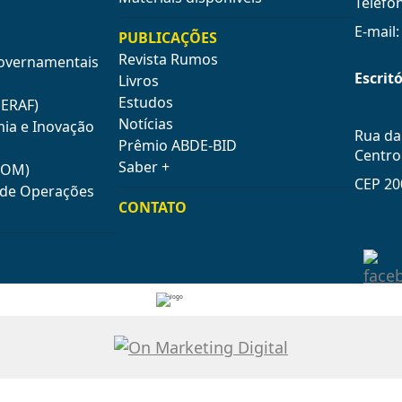
Telefo
E-mail
PUBLICAÇÕES
Revista Rumos
Governamentais
Escritó
Livros
Estudos
GERAF)
Notícias
mia e Inovação
Rua da 
Prêmio ABDE-BID
Centro
Saber +
COM)
CEP 20
e de Operações
CONTATO