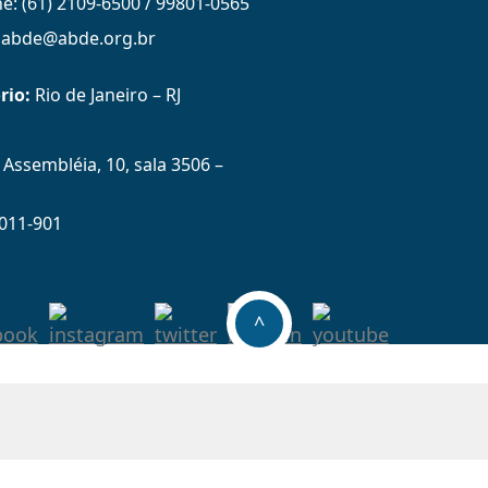
ne: (61) 2109-6500 / 99801-0565
: abde@abde.org.br
rio:
Rio de Janeiro – RJ
Assembléia, 10, sala 3506 –
011-901
^