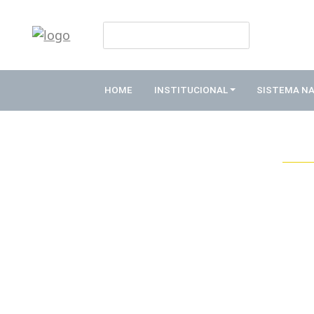
HOME
INSTITUCIONAL
HOME
INSTITUCIONAL
SISTEMA N
ABDE
ASSOCIADOS
ORGANOGRAMA
COMISSÕES
TEMÁTICAS
SISTEMA
NACIONAL
DE
FOMENTO
O
QUE