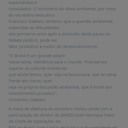
É?
especialistas e
convidados. O ministério do Meio Ambiente, por meio
DADOS
do secretário-executivo
Francisco Gaetani, lembrou que a questão ambiental,
FRENTE
superadas as dificuldades
PARLAMENTAR
dos primeiros anos após a ascensão desta pauta no
SOBRE
debate público, pode ser
A
fator produtivo e motor do desenvolvimento.
FRENTE
“O Brasil é um grande player
MATERIAIS
nesse tema, referência para o mundo. Precisamos
superar as culturas inibidoras
INFORMAÇÕES
que ainda temos, quer seja na burocracia, que se retrai
frente aos riscos; quer
CURSOS
seja na própria discussão ambiental, que é hostil aos
E
investimentos privados”,
EVENTOS
comentou Gaetani.
INSCRIÇÕES
A mesa de abertura do encontro contou ainda com a
MATERIAIS
participação do diretor do BNDES José Henrique Paim;
DISPONÍVEIS
do Chefe de Operações do
BID no Brasil, Juan Carlos de la Hoz; e do presidente da