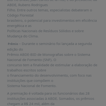
PUBLICAÇÕES
ABDE, Rubens Rodrigues
Filho. Entre outros temas, especialistas debateram o
REVISTA
RUMOS
Código Florestal
brasileiro, o potencial para investimentos em eficiência
LIVROS
energética e as
Políticas Nacionais de Resíduos Sólidos e sobre
ESTUDOS
Mudança do Clima.
NOTÍCIAS
– Durante o seminário foi lançada a segunda
Prêmio
PRÊMIO
edição do
ABDE-
Prêmio ABDE-BID de Monografias sobre o Sistema
BID
Nacional de Fomento (SNF). O
concurso tem a finalidade de estimular a elaboração de
PRÊMIO
ABDE
trabalhos escritos sobre
DE
o financiamento do desenvolvimento, com foco nas
JORNALISMO
instituições que compõem o
Sistema Nacional de Fomento.
SABER
+
A premiação é voltada para os funcionários das 28
instituições associadas à ABDE. Somados, os prêmios
CONTATO
chegam a R$ 24 mil, além da