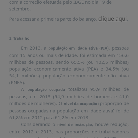
É?
com a correção efetuada pelo IBGE no dia 19 de
setembro.
DADOS
clique aqui
Para acessar a primeira parte do balanço,
.
FRENTE
PARLAMENTAR
3. Trabalho
SOBRE
A
Em 2013, a
), pessoas
população em idade ativa (PIA
FRENTE
com 15 anos ou mais de idade, foi estimada em 156,6
milhões de pessoas, sendo 65,5% (ou 102,5 milhões)
MATERIAIS
população economicamente ativa (PEA) e 34,5% (ou
INFORMAÇÕES
54,1 milhões) população economicamente não ativa
(PNEA).
CURSOS
A
totalizou 95,9 milhões de
população ocupada
E
pessoas, em 2013 (54,9 milhões de homens e 41,0
EVENTOS
milhões de mulheres). O
(proporção de
nível da ocupação
pessoas ocupadas na população em idade ativa) foi de
INSCRIÇÕES
61,8% em 2012 para 61,2% em 2013.
MATERIAIS
Considerando o
, houve redução,
nível de instrução
DISPONÍVEIS
entre 2012 e 2013, nas proporções de trabalhadores