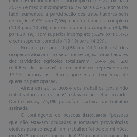
com ensino fundamental incompleto (de 27,9% para
PUBLICAÇÕES
25,7%) e médio incompleto (6,7% para 6,5%). Por outro
REVISTA
lado, aumentou a participação dos trabalhadores sem
RUMOS
instrução (6,6% para 7,0%), com fundamental completo
(10,3 para 10,5%), com ensino médio completo (30,0%
LIVROS
para 30,4%), com superior incompleto (5,2% para 5,4%)
e com superior completo (13,1% para 14,2%).
ESTUDOS
No ano passado, 46,0% (ou 44,1 milhões) dos
NOTÍCIAS
ocupados atuavam no setor de serviços. Trabalhadores
das atividades agrícolas totalizaram 13,4% (ou 12,8
PRÊMIO
milhões de pessoas) e da indústria representaram
ABDE-
BID
13,5%, ambos os setores apresentam tendência de
queda na participação.
PRÊMIO
Ainda em 2013, 80,6% dos trabalhos (excluindo
ABDE
trabalhadores domésticos) estavam no setor privado.
DE
Dentre esses, 76,1% possuíam carteira de trabalho
JORNALISMO
assinada.
SABER
O contingente de pessoas
(pessoas
desocupados
+
que não estavam ocupadas e tomaram providências
efetivas para conseguir um trabalho) foi de 6,6 milhões,
CONTATO
em 2013, um crescimento de 6,3% quando comparado