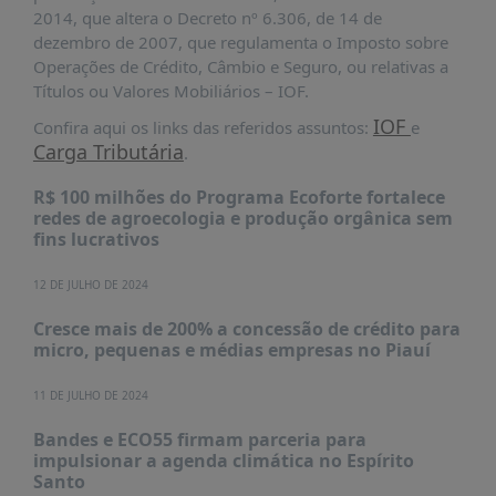
PUBLICAÇÕES
2014, que altera o Decreto nº 6.306, de 14 de
dezembro de 2007, que regulamenta o Imposto sobre
REVISTA
Operações de Crédito, Câmbio e Seguro, ou relativas a
RUMOS
Títulos ou Valores Mobiliários – IOF.
LIVROS
IOF
Confira aqui os links das referidos assuntos:
e
ESTUDOS
Carga Tributária
.
NOTÍCIAS
R$ 100 milhões do Programa Ecoforte fortalece
redes de agroecologia e produção orgânica sem
PRÊMIO
fins lucrativos
ABDE-
BID
12 DE JULHO DE 2024
PRÊMIO
ABDE
Cresce mais de 200% a concessão de crédito para
DE
micro, pequenas e médias empresas no Piauí
JORNALISMO
11 DE JULHO DE 2024
SABER
+
Bandes e ECO55 firmam parceria para
impulsionar a agenda climática no Espírito
CONTATO
Santo