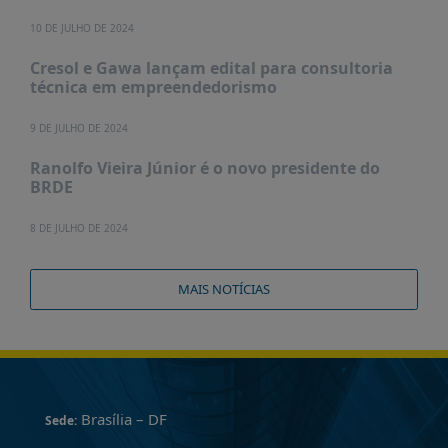
10 DE JULHO DE 2024
Cresol e Gawa lançam edital para consultoria
técnica em empreendedorismo
9 DE JULHO DE 2024
Ranolfo Vieira Júnior é o novo presidente do
BRDE
8 DE JULHO DE 2024
MAIS NOTÍCIAS
Brasília – DF
Sede: