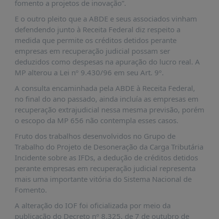
É?
fomento a projetos de inovação”.
E o outro pleito que a ABDE e seus associados vinham
DADOS
defendendo junto à Receita Federal diz respeito a
FRENTE
medida que permite os créditos detidos perante
PARLAMENTAR
empresas em recuperação judicial possam ser
deduzidos como despesas na apuração do lucro real. A
SOBRE
MP alterou a Lei nº 9.430/96 em seu Art. 9º.
A
FRENTE
A consulta encaminhada pela ABDE à Receita Federal,
no final do ano passado, ainda incluía as empresas em
MATERIAIS
recuperação extrajudicial nessa mesma previsão, porém
INFORMAÇÕES
o escopo da MP 656 não contempla esses casos.
Fruto dos trabalhos desenvolvidos no Grupo de
CURSOS
Trabalho do Projeto de Desoneração da Carga Tributária
E
Incidente sobre as IFDs, a dedução de créditos detidos
EVENTOS
perante empresas em recuperação judicial representa
INSCRIÇÕES
mais uma importante vitória do Sistema Nacional de
Fomento.
MATERIAIS
DISPONÍVEIS
A alteração do IOF foi oficializada por meio da
publicação do Decreto nº 8.325, de 7 de outubro de