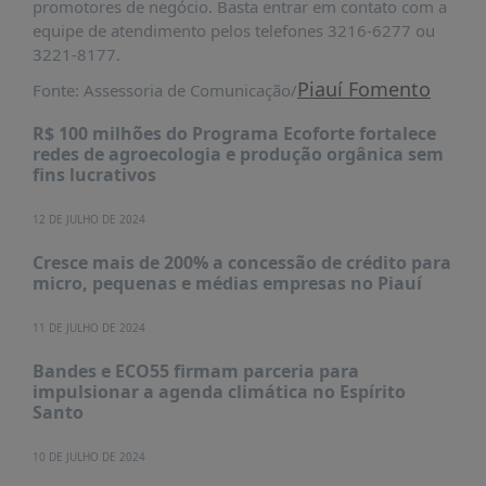
promotores de negócio. Basta entrar em contato com a
PUBLICAÇÕES
equipe de atendimento pelos telefones 3216-6277 ou
REVISTA
3221-8177.
RUMOS
Piauí Fomento
Fonte: Assessoria de Comunicação/
LIVROS
R$ 100 milhões do Programa Ecoforte fortalece
ESTUDOS
redes de agroecologia e produção orgânica sem
fins lucrativos
NOTÍCIAS
PRÊMIO
12 DE JULHO DE 2024
ABDE-
Cresce mais de 200% a concessão de crédito para
BID
micro, pequenas e médias empresas no Piauí
PRÊMIO
ABDE
11 DE JULHO DE 2024
DE
JORNALISMO
Bandes e ECO55 firmam parceria para
impulsionar a agenda climática no Espírito
SABER
Santo
+
10 DE JULHO DE 2024
CONTATO