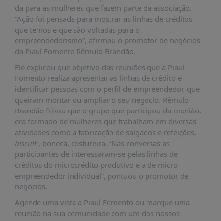
É?
da para as mulheres que fazem parte da associação.
“Ação foi pensada para mostrar as linhas de créditos
DADOS
que temos e que são voltadas para o
FRENTE
empreendedorismo”, afirmou o promotor de negócios
PARLAMENTAR
da Piauí Fomento Rêmulo Brandão.
Ele explicou que objetivo das reuniões que a Piauí
SOBRE
A
Fomento realiza apresentar as linhas de crédito e
FRENTE
identificar pessoas com o perfil de empreendedor, que
queiram montar ou ampliar o seu negócio. Rêmulo
MATERIAIS
Brandão frisou que o grupo que participou da reunião,
INFORMAÇÕES
era formado de mulheres que trabalham em diversas
atividades como a fabricação de salgados e refeições,
CURSOS
biscuit
, boneca, costureira. “Nas conversas as
E
participantes de interessaram-se pelas linhas de
EVENTOS
créditos do microcrédito produtivo e a de micro
empreendedor individual”, pontuou o promotor de
INSCRIÇÕES
negócios.
MATERIAIS
Agende uma vista a Piauí Fomento ou marque uma
DISPONÍVEIS
reunião na sua comunidade com um dos nossos