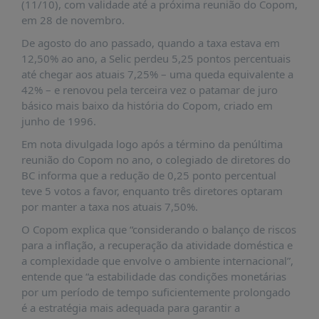
É?
(11/10), com validade até a próxima reunião do Copom,
em 28 de novembro.
DADOS
De agosto do ano passado, quando a taxa estava em
FRENTE
12,50% ao ano, a Selic perdeu 5,25 pontos percentuais
PARLAMENTAR
até chegar aos atuais 7,25% – uma queda equivalente a
42% – e renovou pela terceira vez o patamar de juro
SOBRE
básico mais baixo da história do Copom, criado em
A
junho de 1996.
FRENTE
Em nota divulgada logo após a término da penúltima
MATERIAIS
reunião do Copom no ano, o colegiado de diretores do
INFORMAÇÕES
BC informa que a redução de 0,25 ponto percentual
teve 5 votos a favor, enquanto três diretores optaram
CURSOS
por manter a taxa nos atuais 7,50%.
E
O Copom explica que “considerando o balanço de riscos
EVENTOS
para a inflação, a recuperação da atividade doméstica e
INSCRIÇÕES
a complexidade que envolve o ambiente internacional”,
entende que “a estabilidade das condições monetárias
MATERIAIS
por um período de tempo suficientemente prolongado
DISPONÍVEIS
é a estratégia mais adequada para garantir a