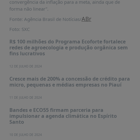
convergência da inflação para a meta, ainda que de
PUBLICAÇÕES
forma não linear”.
REVISTA
ABr
Fonte: Agência Brasil de Notícias/
RUMOS
Foto: SXC
LIVROS
R$ 100 milhões do Programa Ecoforte fortalece
ESTUDOS
redes de agroecologia e produção orgânica sem
NOTÍCIAS
fins lucrativos
PRÊMIO
12 DE JULHO DE 2024
ABDE-
BID
Cresce mais de 200% a concessão de crédito para
micro, pequenas e médias empresas no Piauí
PRÊMIO
ABDE
DE
11 DE JULHO DE 2024
JORNALISMO
Bandes e ECO55 firmam parceria para
SABER
impulsionar a agenda climática no Espírito
+
Santo
CONTATO
10 DE JULHO DE 2024