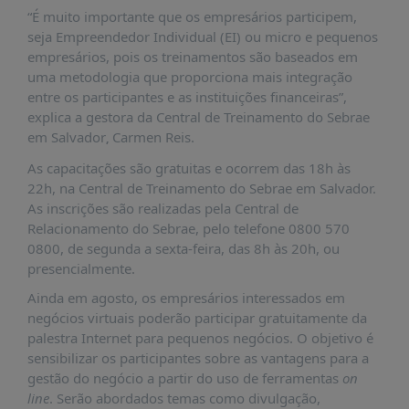
É?
“É muito importante que os empresários participem,
DADOS
seja Empreendedor Individual (EI) ou micro e pequenos
empresários, pois os treinamentos são baseados em
FRENTE
uma metodologia que proporciona mais integração
PARLAMENTAR
entre os participantes e as instituições financeiras”,
explica a gestora da Central de Treinamento do Sebrae
SOBRE
em Salvador
Carmen Reis.
,
A
FRENTE
As capacitações são gratuitas e ocorrem das 18h às
22h, na Central de Treinamento do Sebrae em Salvador.
MATERIAIS
As inscrições são realizadas pela Central de
INFORMAÇÕES
Relacionamento do Sebrae, pelo telefone 0800 570
0800, de segunda a sexta-feira, das 8h às 20h, ou
CURSOS
presencialmente.
E
Ainda em agosto, os empresários interessados em
EVENTOS
negócios virtuais poderão participar gratuitamente da
INSCRIÇÕES
palestra Internet para pequenos negócios. O objetivo é
sensibilizar os participantes sobre as vantagens para a
MATERIAIS
gestão do negócio a partir do uso de ferramentas
on
DISPONÍVEIS
line
. Serão abordados temas como divulgação,