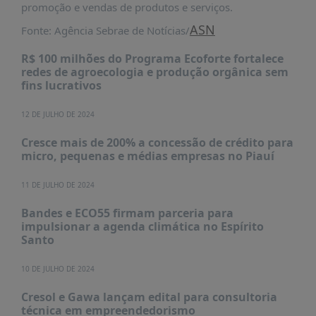
PUBLICAÇÕES
promoção e vendas de produtos e serviços.
ASN
Fonte: Agência Sebrae de Notícias/
REVISTA
RUMOS
R$ 100 milhões do Programa Ecoforte fortalece
LIVROS
redes de agroecologia e produção orgânica sem
fins lucrativos
ESTUDOS
12 DE JULHO DE 2024
NOTÍCIAS
Cresce mais de 200% a concessão de crédito para
PRÊMIO
micro, pequenas e médias empresas no Piauí
ABDE-
BID
11 DE JULHO DE 2024
PRÊMIO
ABDE
Bandes e ECO55 firmam parceria para
DE
impulsionar a agenda climática no Espírito
JORNALISMO
Santo
SABER
10 DE JULHO DE 2024
+
Cresol e Gawa lançam edital para consultoria
CONTATO
técnica em empreendedorismo