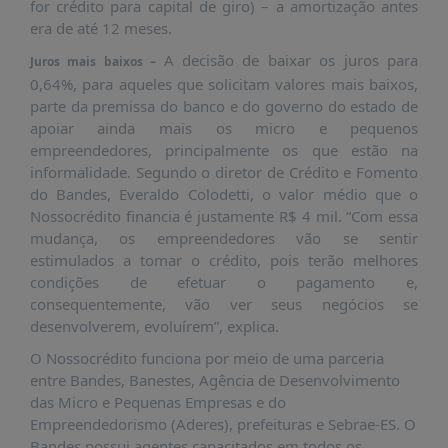
for crédito para capital de giro) – a amortização antes
PUBLICAÇÕES
era de até 12 meses.
REVISTA
A decisão de baixar os juros para
Juros mais baixos –
RUMOS
0,64%, para aqueles que solicitam valores mais baixos,
LIVROS
parte da premissa do banco e do governo do estado de
apoiar ainda mais os micro e pequenos
ESTUDOS
empreendedores, principalmente os que estão na
NOTÍCIAS
informalidade. Segundo o diretor de Crédito e Fomento
do Bandes, Everaldo Colodetti, o valor médio que o
PRÊMIO
Nossocrédito financia é justamente R$ 4 mil. “Com essa
ABDE-
mudança, os empreendedores vão se sentir
BID
estimulados a tomar o crédito, pois terão melhores
PRÊMIO
condições de efetuar o pagamento e,
ABDE
consequentemente, vão ver seus negócios se
DE
desenvolverem, evoluírem”, explica.
JORNALISMO
O Nossocrédito funciona por meio de uma parceria
SABER
entre Bandes, Banestes, Agência de Desenvolvimento
+
das Micro e Pequenas Empresas e do
Empreendedorismo (Aderes), prefeituras e Sebrae-ES. O
CONTATO
Bandes possui agentes capacitados em todos os