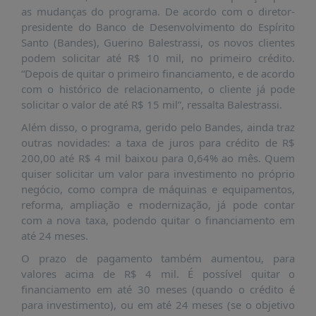
É?
as mudanças do programa. De acordo com o diretor-
presidente do Banco de Desenvolvimento do Espírito
DADOS
Santo (Bandes), Guerino Balestrassi, os novos clientes
FRENTE
podem solicitar até R$ 10 mil, no primeiro crédito.
PARLAMENTAR
“Depois de quitar o primeiro financiamento, e de acordo
com o histórico de relacionamento, o cliente já pode
SOBRE
solicitar o valor de até R$ 15 mil”, ressalta Balestrassi.
A
FRENTE
Além disso, o programa, gerido pelo Bandes, ainda traz
outras novidades: a taxa de juros para crédito de R$
MATERIAIS
200,00 até R$ 4 mil baixou para 0,64% ao mês. Quem
INFORMAÇÕES
quiser solicitar um valor para investimento no próprio
negócio, como compra de máquinas e equipamentos,
CURSOS
reforma, ampliação e modernização, já pode contar
E
com a nova taxa, podendo quitar o financiamento em
EVENTOS
até 24 meses.
INSCRIÇÕES
O prazo de pagamento também aumentou, para
valores acima de R$ 4 mil. É possível quitar o
MATERIAIS
financiamento em até 30 meses (quando o crédito é
DISPONÍVEIS
para investimento), ou em até 24 meses (se o objetivo