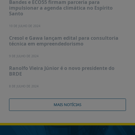
Bandes e ECO55 firmam parceria para
impulsionar a agenda climática no Espírito
Santo
10 DE JULHO DE 2024
Cresol e Gawa lançam edital para consultoria
técnica em empreendedorismo
9 DE JULHO DE 2024
Ranolfo Vieira Júnior é o novo presidente do
BRDE
8 DE JULHO DE 2024
MAIS NOTÍCIAS