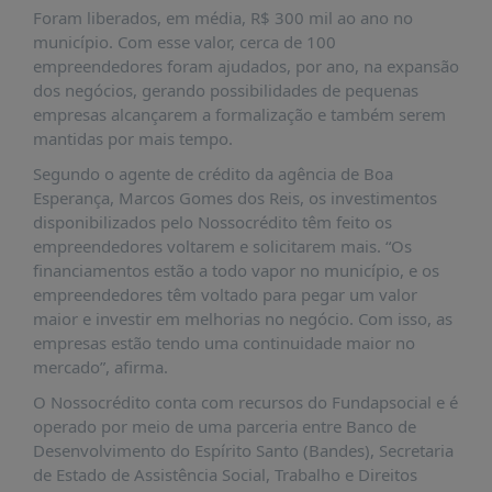
É?
Foram liberados, em média, R$ 300 mil ao ano no
município. Com esse valor, cerca de 100
DADOS
empreendedores foram ajudados, por ano, na expansão
FRENTE
dos negócios, gerando possibilidades de pequenas
PARLAMENTAR
empresas alcançarem a formalização e também serem
mantidas por mais tempo.
SOBRE
A
Segundo o agente de crédito da agência de Boa
FRENTE
Esperança, Marcos Gomes dos Reis, os investimentos
disponibilizados pelo Nossocrédito têm feito os
MATERIAIS
empreendedores voltarem e solicitarem mais. “Os
INFORMAÇÕES
financiamentos estão a todo vapor no município, e os
empreendedores têm voltado para pegar um valor
CURSOS
maior e investir em melhorias no negócio. Com isso, as
E
empresas estão tendo uma continuidade maior no
EVENTOS
mercado”, afirma.
INSCRIÇÕES
O Nossocrédito conta com recursos do Fundapsocial e é
operado por meio de uma parceria entre Banco de
MATERIAIS
Desenvolvimento do Espírito Santo (Bandes), Secretaria
DISPONÍVEIS
de Estado de Assistência Social, Trabalho e Direitos