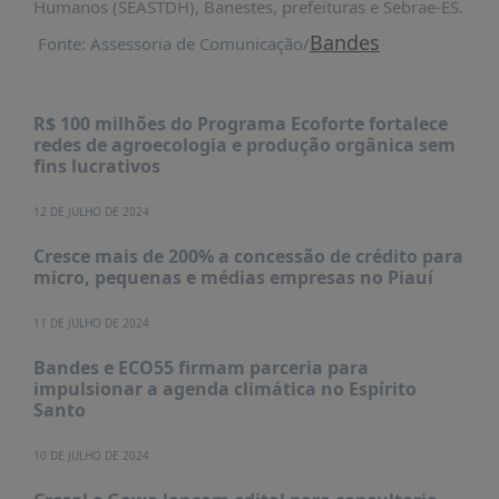
Humanos (SEASTDH), Banestes, prefeituras e Sebrae-ES.
PUBLICAÇÕES
Bandes
Fonte: Assessoria de Comunicação/
REVISTA
RUMOS
LIVROS
R$ 100 milhões do Programa Ecoforte fortalece
redes de agroecologia e produção orgânica sem
ESTUDOS
fins lucrativos
NOTÍCIAS
12 DE JULHO DE 2024
PRÊMIO
ABDE-
Cresce mais de 200% a concessão de crédito para
BID
micro, pequenas e médias empresas no Piauí
PRÊMIO
11 DE JULHO DE 2024
ABDE
DE
Bandes e ECO55 firmam parceria para
JORNALISMO
impulsionar a agenda climática no Espírito
Santo
SABER
+
10 DE JULHO DE 2024
CONTATO