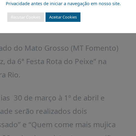
Privacidade antes de iniciar a navegação em nosso site.
Recusar Cookies
Aceitar Cookies
tado do Mato Grosso (MT Fomento)
ez, da 6ª Festa Rota do Peixe” na
a Rio.
as 30 de março à 1º de abril e
dade serão realizados dois
ssado” e “Quem come mais mujica