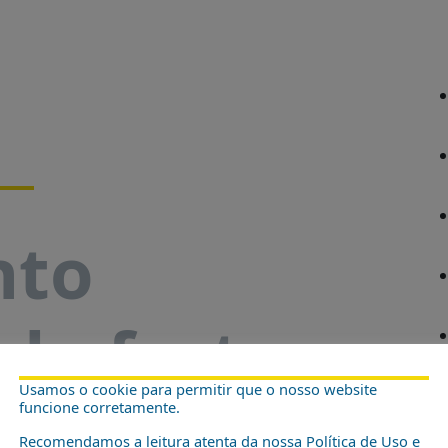
nto
 da festa
Usamos o cookie para permitir que o nosso website
Peixe”
funcione corretamente.
Recomendamos a leitura atenta da nossa Política de Uso e