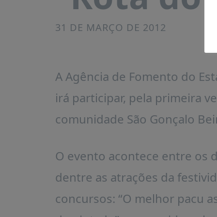
31 DE MARÇO DE 2012
A Agência de Fomento do Es
irá participar, pela primeira v
comunidade São Gonçalo Beir
O evento acontece entre os di
dentre as atrações da festivi
concursos: “O melhor pacu a