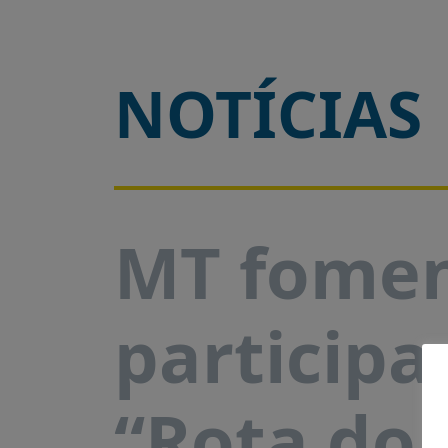
NOTÍCIAS
MT fome
participa
“Rota do 