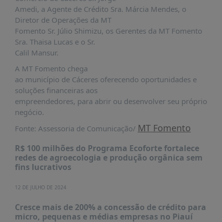
É?
Amedi, a Agente de Crédito Sra. Márcia Mendes, o
DADOS
Diretor de Operações da MT
Fomento Sr. Júlio Shimizu, os Gerentes da MT Fomento
FRENTE
Sra. Thaisa Lucas e o Sr.
PARLAMENTAR
Calil Mansur.
SOBRE
A MT Fomento chega
A
ao município de Cáceres oferecendo oportunidades e
FRENTE
soluções financeiras aos
empreendedores, para abrir ou desenvolver seu próprio
MATERIAIS
negócio.
INFORMAÇÕES
MT Fomento
Fonte: Assessoria de Comunicação/
CURSOS
R$ 100 milhões do Programa Ecoforte fortalece
E
redes de agroecologia e produção orgânica sem
EVENTOS
fins lucrativos
INSCRIÇÕES
12 DE JULHO DE 2024
MATERIAIS
DISPONÍVEIS
Cresce mais de 200% a concessão de crédito para
micro, pequenas e médias empresas no Piauí