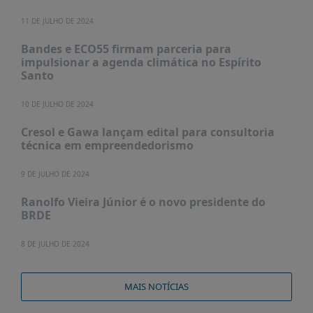
PUBLICAÇÕES
11 DE JULHO DE 2024
REVISTA
RUMOS
Bandes e ECO55 firmam parceria para
impulsionar a agenda climática no Espírito
LIVROS
Santo
ESTUDOS
10 DE JULHO DE 2024
NOTÍCIAS
Cresol e Gawa lançam edital para consultoria
PRÊMIO
técnica em empreendedorismo
ABDE-
BID
9 DE JULHO DE 2024
PRÊMIO
Ranolfo Vieira Júnior é o novo presidente do
ABDE
BRDE
DE
JORNALISMO
8 DE JULHO DE 2024
SABER
+
MAIS NOTÍCIAS
CONTATO