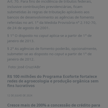
Art. 70. Para fins de incidência de tributos federais,
PUBLICAÇÕES
inclusive contribuições previdenciárias, ficam
REVISTA
submetidas às regras de tributação aplicáveis aos
RUMOS
bancos de desenvolvimento as agências de fomento
referidas no art. 1° da Medida Provisória n° 2.192-70,
LIVROS
de 24 de agosto de 2001.
ESTUDOS
§ 1° O disposto no
caput
aplica-se a partir de 1° de
NOTÍCIAS
janeiro de 2013.
§ 2° As agências de fomento poderão, opcionalmente,
PRÊMIO
ABDE-
submeter-se ao disposto no
caput
a partir de 1° de
BID
janeiro de 2012.
PRÊMIO
Foto: José Cruz/ABr
ABDE
DE
R$ 100 milhões do Programa Ecoforte fortalece
JORNALISMO
redes de agroecologia e produção orgânica sem
fins lucrativos
SABER
+
12 DE JULHO DE 2024
CONTATO
Cresce mais de 200% a concessão de crédito para