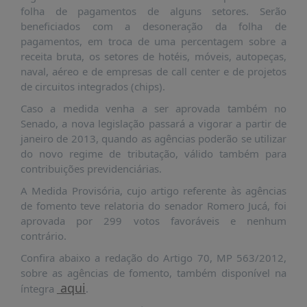
É?
folha de pagamentos de alguns setores. Serão
beneficiados com a desoneração da folha de
DADOS
pagamentos, em troca de uma percentagem sobre a
FRENTE
receita bruta, os setores de hotéis, móveis, autopeças,
PARLAMENTAR
naval, aéreo e de empresas de call center e de projetos
de circuitos integrados (chips).
SOBRE
A
Caso a medida venha a ser aprovada também no
FRENTE
Senado, a nova legislação passará a vigorar a partir de
janeiro de 2013, quando as agências poderão se utilizar
MATERIAIS
do novo regime de tributação, válido também para
INFORMAÇÕES
contribuições previdenciárias.
A Medida Provisória, cujo artigo referente às agências
CURSOS
de fomento teve relatoria do senador Romero Jucá, foi
E
aprovada por 299 votos favoráveis e nenhum
EVENTOS
contrário.
INSCRIÇÕES
Confira abaixo a redação do Artigo 70, MP 563/2012,
MATERIAIS
sobre as agências de fomento, também disponível na
DISPONÍVEIS
aqui
íntegra
.