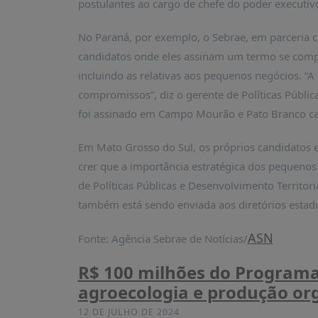
postulantes ao cargo de chefe do poder executiv
PUBLICAÇÕES
REVISTA
No Paraná, por exemplo, o Sebrae, em parceria
RUMOS
candidatos onde eles assinam um termo se comp
LIVROS
incluindo as relativas aos pequenos negócios. “
ESTUDOS
compromissos”, diz o gerente de Políticas Pública
foi assinado em Campo Mourão e Pato Branco ca
NOTÍCIAS
PRÊMIO
Em Mato Grosso do Sul, os próprios candidatos 
ABDE-
crer que a importância estratégica dos pequenos 
BID
de Políticas Públicas e Desenvolvimento Territor
PRÊMIO
também está sendo enviada aos diretórios estadu
ABDE
DE
JORNALISMO
ASN
Fonte: Agência Sebrae de Notícias/
SABER
R$ 100 milhões do Programa 
+
agroecologia e produção org
CONTATO
12 DE JULHO DE 2024