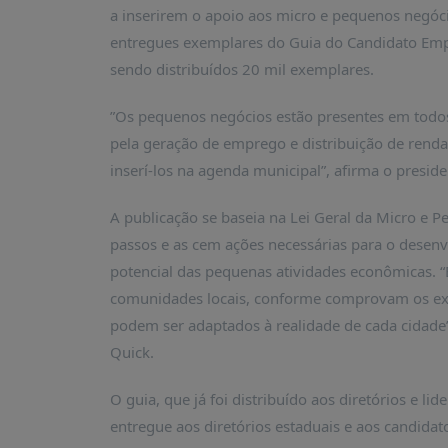
É?
a inserirem o apoio aos micro e pequenos negóc
DADOS
entregues exemplares do Guia do Candidato Empr
sendo distribuídos 20 mil exemplares.
FRENTE
PARLAMENTAR
”Os pequenos negócios estão presentes em todos 
SOBRE
pela geração de emprego e distribuição de renda
A
inserí-los na agenda municipal”, afirma o preside
FRENTE
MATERIAIS
A publicação se baseia na Lei Geral da Micro e 
INFORMAÇÕES
passos e as cem ações necessárias para o desenv
potencial das pequenas atividades econômicas. “
CURSOS
comunidades locais, conforme comprovam os exe
E
podem ser adaptados à realidade de cada cidade”,
EVENTOS
Quick.
INSCRIÇÕES
MATERIAIS
O guia, que já foi distribuído aos diretórios e l
DISPONÍVEIS
entregue aos diretórios estaduais e aos candidat