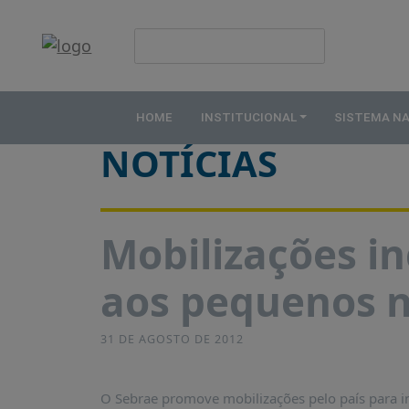
HOME
Publicações
INSTITUCIONAL
HOME
INSTITUCIONAL
SISTEMA N
ABDE
NOTÍCIAS
ASSOCIADOS
ORGANOGRAMA
COMISSÕES
Mobilizações i
TEMÁTICAS
aos pequenos 
SISTEMA
NACIONAL
DE
31 DE AGOSTO DE 2012
FOMENTO
O
QUE
O Sebrae promove mobilizações pelo país para in