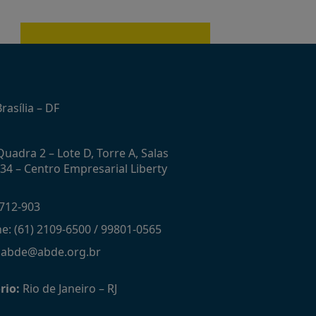
rasília – DF
uadra 2 – Lote D, Torre A, Salas
434 – Centro Empresarial Liberty
712-903
ne: (61) 2109-6500 / 99801-0565
: abde@abde.org.br
rio:
Rio de Janeiro – RJ