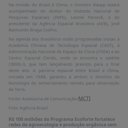
É?
Na missão do Brasil à China, o ministro Raupp estará
acompanhado do diretor do Instituto Nacional de
DADOS
Pesquisas Espaciais (INPE), Leonel Perondi, e do
FRENTE
presidente da Agência Espacial Brasileira (AEB), José
PARLAMENTAR
Raimundo Braga Coelho.
Na agenda dos brasileiros estão programadas visitas à
SOBRE
A
Academia Chinesa de Tecnologia Espacial (CAST), à
FRENTE
Administração Nacional de Espaço da China (CNSA) e ao
Centro Espacial Chinês, onde se encontra o satélite
MATERIAIS
CBERS-3, que tem lançamento previsto para o final
INFORMAÇÕES
deste ano. A parceria espacial entre Brasil e China,
iniciada em 1988, garantiu a ambos o domínio da
CURSOS
tecnologia do sensoriamento remoto para observação
E
da Terra.
EVENTOS
MCTI
Fonte: Assessoria de Comunicação/
INSCRIÇÕES
Foto: Agência Brasil
MATERIAIS
R$ 100 milhões do Programa Ecoforte fortalece
DISPONÍVEIS
redes de agroecologia e produção orgânica sem