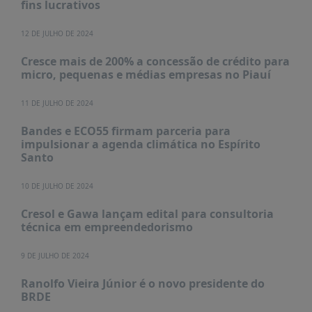
fins lucrativos
PUBLICAÇÕES
REVISTA
12 DE JULHO DE 2024
RUMOS
Cresce mais de 200% a concessão de crédito para
LIVROS
micro, pequenas e médias empresas no Piauí
ESTUDOS
11 DE JULHO DE 2024
NOTÍCIAS
Bandes e ECO55 firmam parceria para
PRÊMIO
impulsionar a agenda climática no Espírito
ABDE-
Santo
BID
10 DE JULHO DE 2024
PRÊMIO
ABDE
Cresol e Gawa lançam edital para consultoria
DE
técnica em empreendedorismo
JORNALISMO
SABER
9 DE JULHO DE 2024
+
Ranolfo Vieira Júnior é o novo presidente do
BRDE
CONTATO