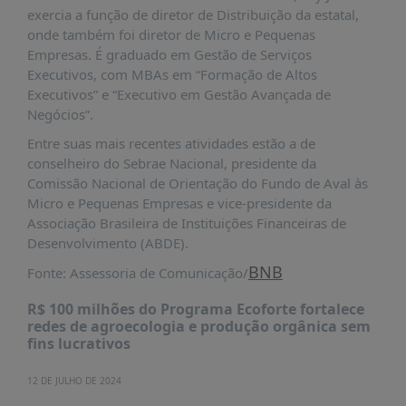
É?
exercia a função de diretor de Distribuição da estatal,
onde também foi diretor de Micro e Pequenas
DADOS
Empresas. É graduado em Gestão de Serviços
FRENTE
Executivos, com MBAs em “Formação de Altos
PARLAMENTAR
Executivos” e “Executivo em Gestão Avançada de
Negócios”.
SOBRE
A
Entre suas mais recentes atividades estão a de
FRENTE
conselheiro do Sebrae Nacional, presidente da
Comissão Nacional de Orientação do Fundo de Aval às
MATERIAIS
Micro e Pequenas Empresas e vice-presidente da
INFORMAÇÕES
Associação Brasileira de Instituições Financeiras de
Desenvolvimento (ABDE).
CURSOS
BNB
Fonte: Assessoria de Comunicação/
E
EVENTOS
R$ 100 milhões do Programa Ecoforte fortalece
redes de agroecologia e produção orgânica sem
INSCRIÇÕES
fins lucrativos
MATERIAIS
DISPONÍVEIS
12 DE JULHO DE 2024