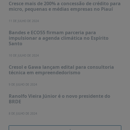
PUBLICAÇÕES
Cresce mais de 200% a concessão de crédito para
micro, pequenas e médias empresas no Piauí
REVISTA
RUMOS
11 DE JULHO DE 2024
LIVROS
Bandes e ECO55 firmam parceria para
impulsionar a agenda climática no Espírito
ESTUDOS
Santo
NOTÍCIAS
10 DE JULHO DE 2024
PRÊMIO
ABDE-
Cresol e Gawa lançam edital para consultoria
BID
técnica em empreendedorismo
PRÊMIO
9 DE JULHO DE 2024
ABDE
DE
Ranolfo Vieira Júnior é o novo presidente do
JORNALISMO
BRDE
SABER
+
8 DE JULHO DE 2024
CONTATO