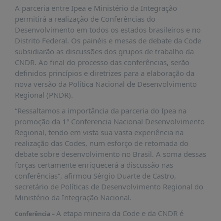
PUBLICAÇÕES
A parceria entre Ipea e Ministério da Integração
permitirá a realização de Conferências do
REVISTA
Desenvolvimento em todos os estados brasileiros e no
RUMOS
Distrito Federal. Os painéis e mesas de debate da Code
LIVROS
subsidiarão as discussões dos grupos de trabalho da
CNDR. Ao final do processo das conferências, serão
ESTUDOS
definidos princípios e diretrizes para a elaboração da
NOTÍCIAS
nova versão da Política Nacional de Desenvolvimento
Regional (PNDR).
PRÊMIO
ABDE-
“Ressaltamos a importância da parceria do Ipea na
BID
promoção da 1ª Conferencia Nacional Desenvolvimento
Regional, tendo em vista sua vasta experiência na
PRÊMIO
realização das Codes, num esforço de retomada do
ABDE
debate sobre desenvolvimento no Brasil. A soma dessas
DE
JORNALISMO
forças certamente enriquecerá a discussão nas
conferências”, afirmou Sérgio Duarte de Castro,
SABER
secretário de Políticas de Desenvolvimento Regional do
+
Ministério da Integração Nacional.
CONTATO
A etapa mineira da Code e da CNDR é
Conferência –