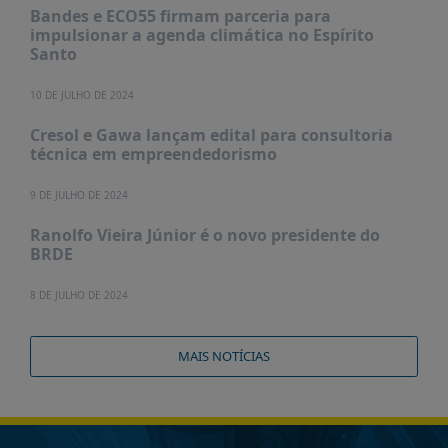
Bandes e ECO55 firmam parceria para
impulsionar a agenda climática no Espírito
Santo
10 DE JULHO DE 2024
Cresol e Gawa lançam edital para consultoria
técnica em empreendedorismo
9 DE JULHO DE 2024
Ranolfo Vieira Júnior é o novo presidente do
BRDE
8 DE JULHO DE 2024
MAIS NOTÍCIAS