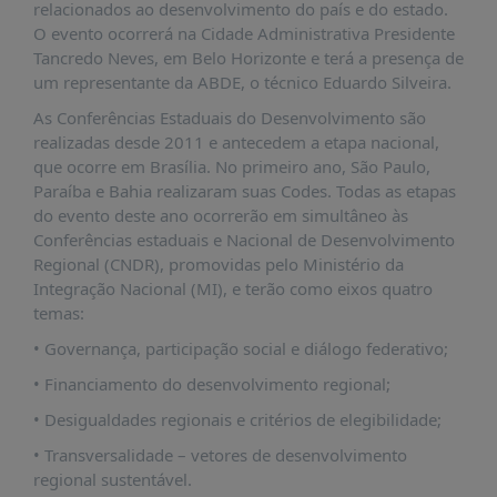
É?
relacionados ao desenvolvimento do país e do estado.
O evento ocorrerá na Cidade Administrativa Presidente
DADOS
Tancredo Neves, em Belo Horizonte e terá a presença de
um representante da ABDE, o técnico Eduardo Silveira.
FRENTE
PARLAMENTAR
As Conferências Estaduais do Desenvolvimento são
realizadas desde 2011 e antecedem a etapa nacional,
SOBRE
que ocorre em Brasília. No primeiro ano, São Paulo,
A
Paraíba e Bahia realizaram suas Codes. Todas as etapas
FRENTE
do evento deste ano ocorrerão em simultâneo às
MATERIAIS
Conferências estaduais e Nacional de Desenvolvimento
Regional (CNDR), promovidas pelo Ministério da
INFORMAÇÕES
Integração Nacional (MI), e terão como eixos quatro
temas:
CURSOS
E
• Governança, participação social e diálogo federativo;
EVENTOS
• Financiamento do desenvolvimento regional;
INSCRIÇÕES
• Desigualdades regionais e critérios de elegibilidade;
MATERIAIS
• Transversalidade – vetores de desenvolvimento
DISPONÍVEIS
regional sustentável.