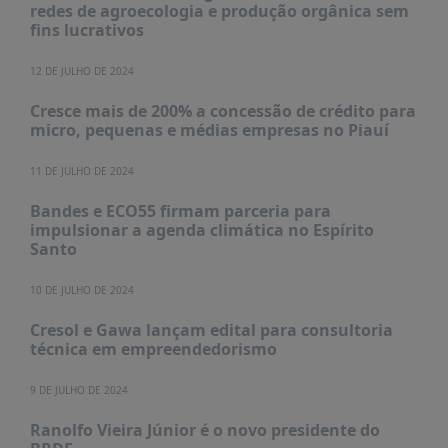
PUBLICAÇÕES
redes de agroecologia e produção orgânica sem
fins lucrativos
REVISTA
RUMOS
12 DE JULHO DE 2024
LIVROS
Cresce mais de 200% a concessão de crédito para
micro, pequenas e médias empresas no Piauí
ESTUDOS
NOTÍCIAS
11 DE JULHO DE 2024
PRÊMIO
Bandes e ECO55 firmam parceria para
ABDE-
impulsionar a agenda climática no Espírito
BID
Santo
PRÊMIO
10 DE JULHO DE 2024
ABDE
DE
Cresol e Gawa lançam edital para consultoria
JORNALISMO
técnica em empreendedorismo
SABER
+
9 DE JULHO DE 2024
CONTATO
Ranolfo Vieira Júnior é o novo presidente do