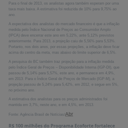
É?
Para o final de 2013, os analistas agora também esperam por uma
taxa mais baixa. A estimativa foi reduzida de 10% para 9,75% ao
DADOS
ano.
FRENTE
A expectativa dos analistas do mercado financeiro é que a inflação
PARLAMENTAR
medida pelo Índice Nacional de Preços ao Consumidor Amplo
(IPCA) deve encerrar este ano em 5,22%, ante 5,12% previstos
SOBRE
anteriormente. Para 2013, a projeção caiu de 5,56% para 5,53%.
A
Portanto, nos dois anos, por essas projeções, a inflação deve ficar
FRENTE
acima do centro da meta, mas abaixo do limite superior de 6,5%.
MATERIAIS
A pesquisa do BC também traz projeção para a inflação medida
pelo Índice Geral de Preços – Disponibilidade Interna (IGP-DI), que
INFORMAÇÕES
passou de 5,14% para 5,57%, este ano, e permanece em 4,9%,
em 2013. Para o Índice Geral de Preços de Mercado (IGP-M), a
CURSOS
projeção passou de 5,24% para 5,42%, em 2012, e segue em 5%,
E
no próximo ano.
EVENTOS
A estimativa dos analistas para os preços administrados foi
INSCRIÇÕES
mantida em 3,7%, neste ano, e em 4,5%, em 2013.
MATERIAIS
Abr
Fonte: Agência Brasil de Notícias/
DISPONÍVEIS
R$ 100 milhões do Programa Ecoforte fortalece