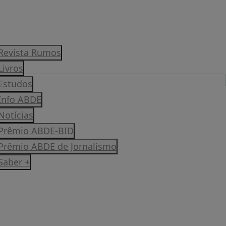
Revista Rumos
Livros
Estudos
Info ABDE
Notícias
Prêmio ABDE-BID
Prêmio ABDE de Jornalismo
Saber +