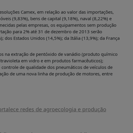
Resoluções Camex, em relação ao valor das importações,
veis (9,83%), bens de capital (9,18%), naval (8,22%) e
ornecidas pelas empresas, os equipamentos sem produção
rtação para 2% até 31 de dezembro de 2013 serão
 dos Estados Unidos (14,5%); da Itália (13,9%); da França
tos na extração de pentóxido de vanádio (produto químico
ultravioleta em vidro e em produtos farmacêuticos);
controle de qualidade dos pneumáticos de veículos de
ação de uma nova linha de produção de motores, entre
ortalece redes de agroecologia e produção