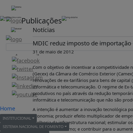
Publicações
HOME
Notícias
INSTITUCIONAL
ABDE
MDIC reduz imposto de importação d
ASSOCIADOS
31 de maio de 2012
-A
+A
ORGANOGRAMA
COMISSÕES
Com o objetivo de incentivar a competitividade n
TEMÁTICAS
(Gecex) da Câmara de Comércio Exterior (Camex) 
renovações de ex-tarifários para bens de capital
SISTEMA
NACIONAL
informática e telecomunicação. O regime de Ex-
DE
produtivos no país através da redução temporári
FOMENTO
informática e telecomunicação que não são produ
Home
O
A intenção é aumentar a inovação tecnológica p
QUE
economia; produzir efeito multiplicador de empr
INSTITUCIONAL
É?
melhoria da infraestrutura nacional; estimular 
SISTEMA NACIONAL DE FOMENTO
DADOS
de bens de consumo; e contribuir para o aument