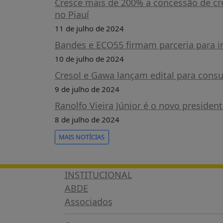
Cresce mais de 200% a concessão de cr
ESTUDOS
no Piauí
NOTÍCIAS
11 de julho de 2024
PRÊMIO
ABDE-
Bandes e ECO55 firmam parceria para im
BID
10 de julho de 2024
PRÊMIO
Cresol e Gawa lançam edital para cons
ABDE
DE
9 de julho de 2024
JORNALISMO
Ranolfo Vieira Júnior é o novo presiden
SABER
8 de julho de 2024
+
CONTATO
MAIS NOTÍCIAS
INSTITUCIONAL
ABDE
Associados