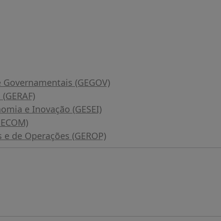
 e Governamentais (GEGOV)
a (GERAF)
nomia e Inovação (GESEI)
(GECOM)
is e de Operações (GEROP)