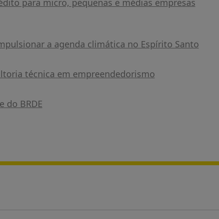
édito para micro, pequenas e médias empresas
pulsionar a agenda climática no Espírito Santo
ultoria técnica em empreendedorismo
te do BRDE