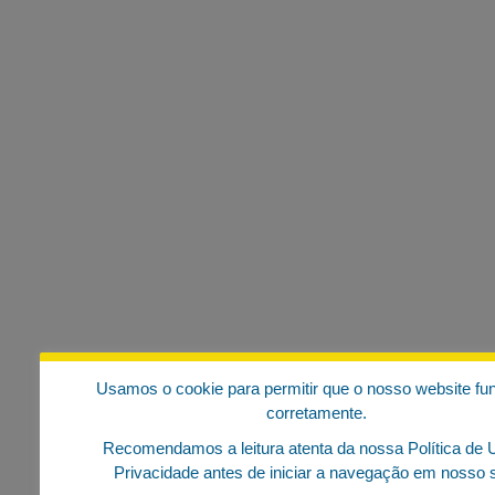
SCN – Quadra 2 – Lote D, Torre A
CEP 70712-903
Telefone: (61) 2109-6500 / 998
E-mail: abde@abde.org.br
Rio de Janeiro – RJ
Escritório:
Rua da Assembléia, 10, sala 350
CEP 20011-901
Usamos o cookie para permitir que o nosso website fu
corretamente.
Recomendamos a leitura atenta da nossa Política de 
Privacidade antes de iniciar a navegação em nosso s