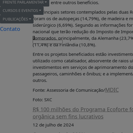
FRENTE PARLAMENTAR
externo, entre outros benefícios.
FRENTE
PARLAMENTAR
CURSOS E EVENTOS
Os principais setores contemplados pelas duas 
foram os de autopeças (14,79%), de madeira e mó
PUBLICAÇÕES
SOBRE
siderúrgico (6,69%). Segundo as informações f
A
Contato
FRENTE
nacional que terão redução do Imposto de Impo
comprados, principalmente, da Alemanha (23,7%);
x
MATERIAIS
(11,4%) e da Finlândia (10,8%).
INFORMAÇÕES
Entre os projetos beneficiados estão investimen
CURSOS
utilizado como catalisador, absorvente de raios 
E
investimentos em serviços de aprimoramento do 
EVENTOS
passageiros, caminhões e ônibus; e a implement
INSCRIÇÕES
outros.
MATERIAIS
MDIC
Fonte: Assessoria de Comunicação/
DISPONÍVEIS
Foto: SXC
PUBLICAÇÕES
R$ 100 milhões do Programa Ecoforte f
REVISTA
orgânica sem fins lucrativos
RUMOS
12 de julho de 2024
LIVROS