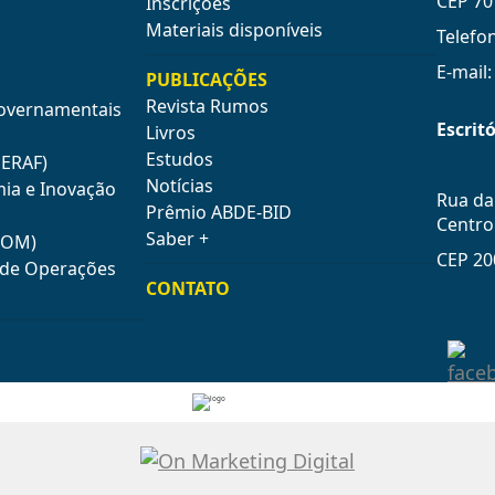
CEP 70
Inscrições
Materiais disponíveis
Telefo
E-mail
PUBLICAÇÕES
Revista Rumos
Governamentais
Escritó
Livros
Estudos
GERAF)
Notícias
mia e Inovação
Rua da 
Prêmio ABDE-BID
Centro
Saber +
COM)
CEP 20
e de Operações
CONTATO