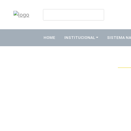
HOME
INSTITUCIONAL
HOME
INSTITUCIONAL
SISTEMA N
ABDE
ASSOCIADOS
ORGANOGRAMA
COMISSÕES
TEMÁTICAS
SISTEMA
NACIONAL
DE
FOMENTO
O
QUE