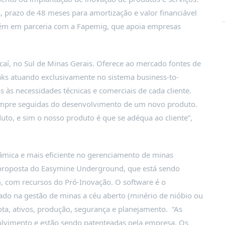
, prazo de 48 meses para amortização e valor financiável
bém em parceria com a Fapemig, que apoia empresas
ucaí, no Sul de Minas Gerais. Oferece ao mercado fontes de
aks atuando exclusivamente no sistema business-to-
às necessidades técnicas e comerciais de cada cliente.
sempre seguidas do desenvolvimento de um novo produto.
uto, e sim o nosso produto é que se adéqua ao cliente”,
mica e mais eficiente no gerenciamento de minas
a proposta do Easymine Underground, que está sendo
), com recursos do Pró-Inovação. O software é o
do na gestão de minas a céu aberto (minério de nióbio ou
ota, ativos, produção, segurança e planejamento. “As
vimento e estão sendo patenteadas pela empresa. Os