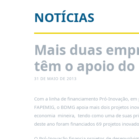
É?
NOTÍCIAS
DADOS
FRENTE
PARLAMENTAR
SOBRE
Mais duas empr
A
FRENTE
têm o apoio d
MATERIAIS
INFORMAÇÕES
31 DE MAIO DE 2013
CURSOS
E
Com a linha de financiamento Pró-Inovação, em
EVENTOS
FAPEMIG, o BDMG apoia mais dois projetos inov
INSCRIÇÕES
economia mineira, tendo como uma de suas prio
MATERIAIS
deste ano foram financiados 69 projetos inovad
DISPONÍVEIS
O Pró-Inovação financia projetos de desenvolvim