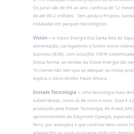
PUBLICAÇÕES
Os juros são de 8% ao ano, carência de 12 meses
REVISTA
de até R$ 2 milhões. Tem ainda o Proptec, tam
RUMOS
instaladas em parques tecnológicos.
LIVROS
Vision –
A Vision Energia fica Santa Rita do Sap
ESTUDOS
alimentação, carregadores e fontes micro-nobre
NOTÍCIAS
business (B2B), com soluções 100% customizadas 
PRÊMIO
Dessa forma, as vendas da Vision Energia são 
ABDE-
“O cliente não tem que se adequar ao nosso prod
BID
explica o sócio-diretor Paulo Moura.
PRÊMIO
ABDE
Instale Tecnologia –
Uma tecnologia mais dinâ
DE
JORNALISMO
subterrâneas, como as de zinco e ouro. Essa é 
produzido pela Instale Tecnologia, de Araxá (MG
SABER
+
aprimoramento do Easymine Openpit, especializa
ferro, por exemplo) e que controla itens como fr
CONTATO
adaptações no novo programa estão em desenvol