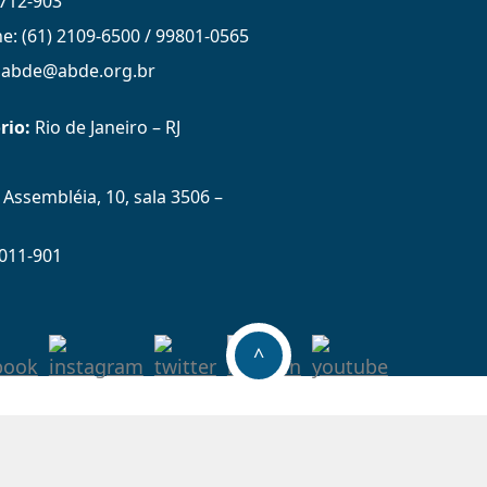
712-903
ne: (61) 2109-6500 / 99801-0565
: abde@abde.org.br
rio:
Rio de Janeiro – RJ
Assembléia, 10, sala 3506 –
011-901
^