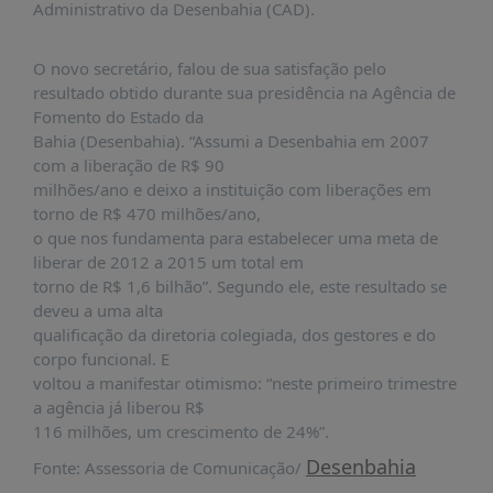
Administrativo da Desenbahia (CAD).
PUBLICAÇÕES
REVISTA
O novo secretário, falou de sua satisfação pelo
RUMOS
resultado obtido durante sua presidência na Agência de
LIVROS
Fomento do Estado da
Bahia (Desenbahia). “Assumi a Desenbahia em 2007
ESTUDOS
com a liberação de R$ 90
NOTÍCIAS
milhões/ano e deixo a instituição com liberações em
torno de R$ 470 milhões/ano,
PRÊMIO
o que nos fundamenta para estabelecer uma meta de
ABDE-
liberar de 2012 a 2015 um total em
BID
torno de R$ 1,6 bilhão”. Segundo ele, este resultado se
PRÊMIO
deveu a uma alta
ABDE
qualificação da diretoria colegiada, dos gestores e do
DE
corpo funcional. E
JORNALISMO
voltou a manifestar otimismo: “neste primeiro trimestre
SABER
a agência já liberou R$
+
116 milhões, um crescimento de 24%”.
Desenbahia
Fonte: Assessoria de Comunicação/
CONTATO