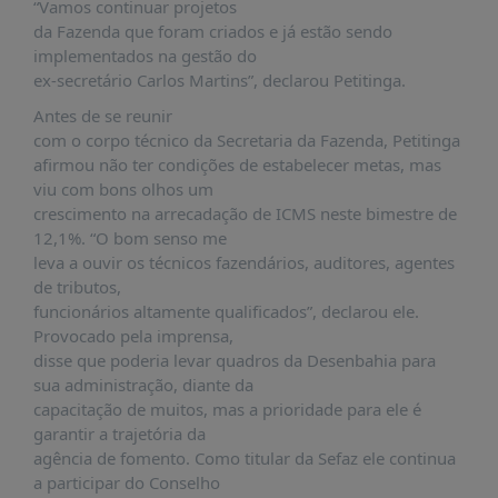
É?
“Vamos continuar projetos
da Fazenda que foram criados e já estão sendo
DADOS
implementados na gestão do
ex-secretário Carlos Martins”, declarou Petitinga.
FRENTE
PARLAMENTAR
Antes de se reunir
com o corpo técnico da Secretaria da Fazenda, Petitinga
SOBRE
afirmou não ter condições de estabelecer metas, mas
A
viu com bons olhos um
FRENTE
crescimento na arrecadação de ICMS neste bimestre de
MATERIAIS
12,1%. “O bom senso me
leva a ouvir os técnicos fazendários, auditores, agentes
INFORMAÇÕES
de tributos,
funcionários altamente qualificados”, declarou ele.
CURSOS
Provocado pela imprensa,
E
disse que poderia levar quadros da Desenbahia para
EVENTOS
sua administração, diante da
INSCRIÇÕES
capacitação de muitos, mas a prioridade para ele é
garantir a trajetória da
MATERIAIS
agência de fomento. Como titular da Sefaz ele continua
DISPONÍVEIS
a participar do Conselho