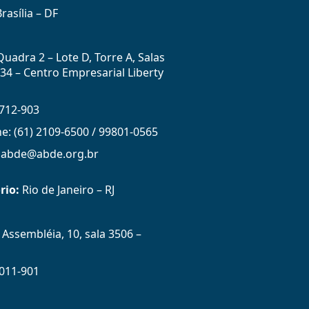
rasília – DF
uadra 2 – Lote D, Torre A, Salas
434 – Centro Empresarial Liberty
712-903
ne: (61) 2109-6500 / 99801-0565
: abde@abde.org.br
rio:
Rio de Janeiro – RJ
Assembléia, 10, sala 3506 –
011-901