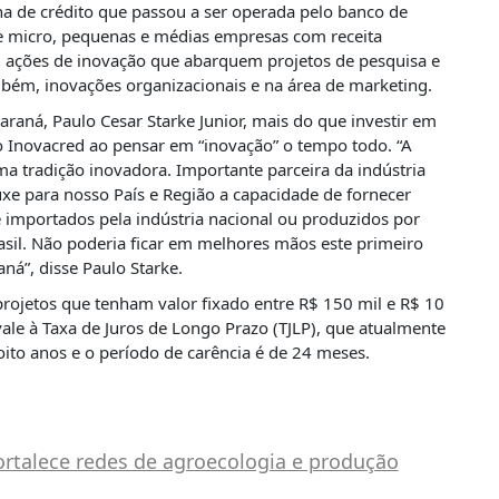
nha de crédito que passou a ser operada pelo banco de
e micro, pequenas e médias empresas com receita
m ações de inovação que abarquem projetos de pesquisa e
bém, inovações organizacionais e na área de marketing.
raná, Paulo Cesar Starke Junior, mais do que investir em
do Inovacred ao pensar em “inovação” o tempo todo. “A
ma tradição inovadora. Importante parceira da indústria
uxe para nosso País e Região a capacidade de fornecer
importados pela indústria nacional ou produzidos por
asil. Não poderia ficar em melhores mãos este primeiro
ná”, disse Paulo Starke.
ojetos que tenham valor fixado entre R$ 150 mil e R$ 10
vale à Taxa de Juros de Longo Prazo (TJLP), que atualmente
ito anos e o período de carência é de 24 meses.
ortalece redes de agroecologia e produção