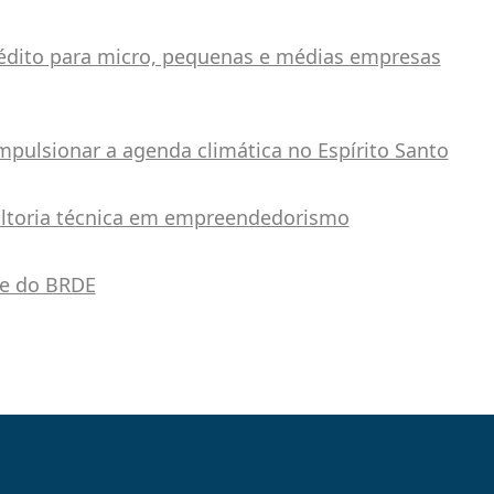
édito para micro, pequenas e médias empresas
pulsionar a agenda climática no Espírito Santo
ultoria técnica em empreendedorismo
te do BRDE