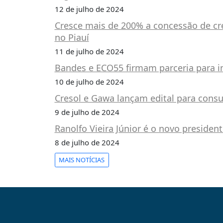
PUBLICAÇÕES
12 de julho de 2024
REVISTA
Cresce mais de 200% a concessão de cr
RUMOS
no Piauí
LIVROS
11 de julho de 2024
ESTUDOS
Bandes e ECO55 firmam parceria para im
10 de julho de 2024
NOTÍCIAS
Cresol e Gawa lançam edital para cons
PRÊMIO
ABDE-
9 de julho de 2024
BID
Ranolfo Vieira Júnior é o novo presiden
PRÊMIO
8 de julho de 2024
ABDE
DE
MAIS NOTÍCIAS
JORNALISMO
SABER
+
CONTATO