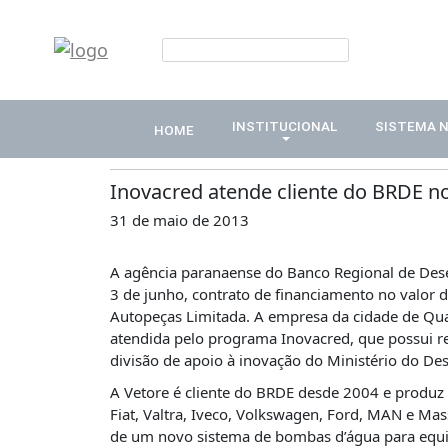
x
HOME
Publicações
INSTITUCIONAL
INSTITUCIONAL
SISTEMA 
HOME
Notícias
ABDE
ASSOCIADOS
Inovacred atende cliente do BRDE n
31 de maio de 2013
ORGANOGRAMA
COMISSÕES
A agência paranaense do Banco Regional de Des
TEMÁTICAS
3 de junho, contrato de financiamento no valor 
SISTEMA
Autopeças Limitada. A empresa da cidade de Quat
NACIONAL
atendida pelo programa Inovacred, que possui re
DE
divisão de apoio à inovação do Ministério do De
FOMENTO
A Vetore é cliente do BRDE desde 2004 e produz 
O
Fiat, Valtra, Iveco, Volkswagen, Ford, MAN e Ma
QUE
de um novo sistema de bombas d’água para equipa