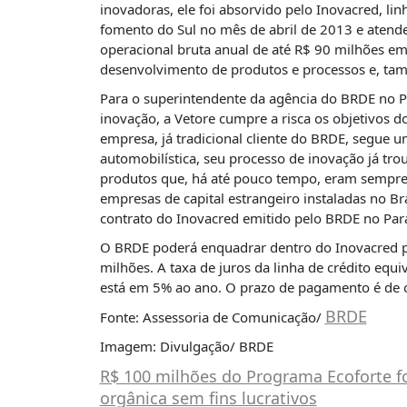
É?
inovadoras, ele foi absorvido pelo Inovacred, li
fomento do Sul no mês de abril de 2013 e atend
DADOS
operacional bruta anual de até R$ 90 milhões e
desenvolvimento de produtos e processos e, tam
FRENTE
PARLAMENTAR
Para o superintendente da agência do BRDE no Pa
inovação, a Vetore cumpre a risca os objetivos 
SOBRE
empresa, já tradicional cliente do BRDE, segue u
A
FRENTE
automobilística, seu processo de inovação já tro
produtos que, há até pouco tempo, eram sempre 
MATERIAIS
empresas de capital estrangeiro instaladas no Br
contrato do Inovacred emitido pelo BRDE no Para
INFORMAÇÕES
O BRDE poderá enquadrar dentro do Inovacred pr
CURSOS
milhões. A taxa de juros da linha de crédito equi
E
está em 5% ao ano. O prazo de pagamento é de o
EVENTOS
BRDE
Fonte: Assessoria de Comunicação/
INSCRIÇÕES
Imagem: Divulgação/ BRDE
MATERIAIS
R$ 100 milhões do Programa Ecoforte f
DISPONÍVEIS
orgânica sem fins lucrativos