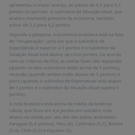
É?
apresentou o maior avanço, ao passar de 4,2 para 5,3
pontos no período. O subíndice da Situação Atual, que
DADOS
avalia o momento presente da economia, também
FRENTE
subiu: de 3,3 para 4,2 pontos.
PARLAMENTAR
Segundo a pesquisa, a economia brasileira está na fase
de “recuperação”, uma vez que o subíndice de
SOBRE
A
Expectativas é superior a 5 pontos e o subíndice da
FRENTE
Situação Atual está abaixo de cinco pontos. De acordo
com os critérios da FGV, as outras fases são: expansão
MATERIAIS
(quando os dois subíndices estão acima de 5 pontos),
INFORMAÇÕES
recessão (quando ambos estão abaixo de 5 pontos) e
piora (quando o subíndice de Expectativas está abaixo
CURSOS
de 5 pontos e o subíndice da Situação Atual supera 5
E
pontos).
EVENTOS
A nota brasileira está acima da média da América
INSCRIÇÕES
Latina, que ficou em 4,4 pontos em outubro, mas
abaixo da obtida por seis dos dez países analisados:
MATERIAIS
Paraguai (6,4 pontos), Peru (6), Colômbia (5,7), Bolívia
DISPONÍVEIS
(5,4), Chile (5,2) e Equador (5).