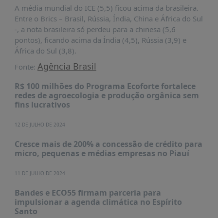
PUBLICAÇÕES
A média mundial do ICE (5,5) ficou acima da brasileira.
Entre o Brics – Brasil, Rússia, Índia, China e África do Sul
REVISTA
-, a nota brasileira só perdeu para a chinesa (5,6
RUMOS
pontos), ficando acima da Índia (4,5), Rússia (3,9) e
LIVROS
África do Sul (3,8).
ESTUDOS
Agência Brasil
Fonte:
NOTÍCIAS
R$ 100 milhões do Programa Ecoforte fortalece
redes de agroecologia e produção orgânica sem
PRÊMIO
fins lucrativos
ABDE-
BID
12 DE JULHO DE 2024
PRÊMIO
Cresce mais de 200% a concessão de crédito para
ABDE
micro, pequenas e médias empresas no Piauí
DE
JORNALISMO
11 DE JULHO DE 2024
SABER
+
Bandes e ECO55 firmam parceria para
impulsionar a agenda climática no Espírito
CONTATO
Santo