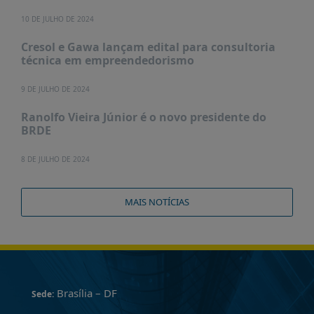
10 DE JULHO DE 2024
Cresol e Gawa lançam edital para consultoria
técnica em empreendedorismo
9 DE JULHO DE 2024
Ranolfo Vieira Júnior é o novo presidente do
BRDE
8 DE JULHO DE 2024
MAIS NOTÍCIAS
Brasília – DF
Sede: