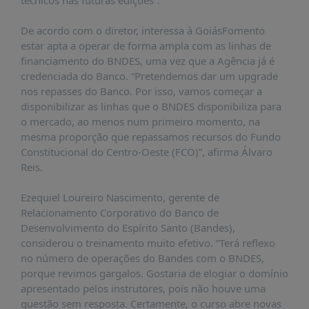
técnicos nas futuras edições”.
PUBLICAÇÕES
De acordo com o diretor, interessa à GoiásFomento
REVISTA
RUMOS
estar apta a operar de forma ampla com as linhas de
financiamento do BNDES, uma vez que a Agência já é
LIVROS
credenciada do Banco. “Pretendemos dar um upgrade
nos repasses do Banco. Por isso, vamos começar a
ESTUDOS
disponibilizar as linhas que o BNDES disponibiliza para
NOTÍCIAS
o mercado, ao menos num primeiro momento, na
mesma proporção que repassamos recursos do Fundo
PRÊMIO
Constitucional do Centro-Oeste (FCO)”, afirma Álvaro
ABDE-
BID
Reis.
PRÊMIO
Ezequiel Loureiro Nascimento, gerente de
ABDE
Relacionamento Corporativo do Banco de
DE
Desenvolvimento do Espírito Santo (Bandes),
JORNALISMO
considerou o treinamento muito efetivo. “Terá reflexo
SABER
no número de operações do Bandes com o BNDES,
+
porque revimos gargalos. Gostaria de elogiar o domínio
apresentado pelos instrutores, pois não houve uma
CONTATO
questão sem resposta. Certamente, o curso abre novas