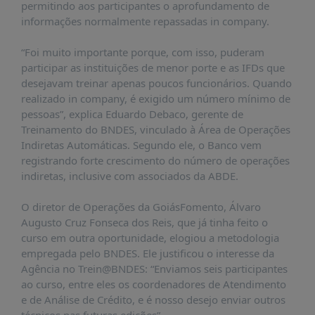
É?
permitindo aos participantes o aprofundamento de
informações normalmente repassadas in company.
DADOS
“Foi muito importante porque, com isso, puderam
FRENTE
participar as instituições de menor porte e as IFDs que
PARLAMENTAR
desejavam treinar apenas poucos funcionários. Quando
SOBRE
realizado in company, é exigido um número mínimo de
A
pessoas”, explica Eduardo Debaco, gerente de
FRENTE
Treinamento do BNDES, vinculado à Área de Operações
Indiretas Automáticas. Segundo ele, o Banco vem
MATERIAIS
registrando forte crescimento do número de operações
INFORMAÇÕES
indiretas, inclusive com associados da ABDE.
CURSOS
O diretor de Operações da GoiásFomento, Álvaro
E
Augusto Cruz Fonseca dos Reis, que já tinha feito o
EVENTOS
curso em outra oportunidade, elogiou a metodologia
empregada pelo BNDES. Ele justificou o interesse da
INSCRIÇÕES
Agência no Trein@BNDES: “Enviamos seis participantes
MATERIAIS
ao curso, entre eles os coordenadores de Atendimento
DISPONÍVEIS
e de Análise de Crédito, e é nosso desejo enviar outros