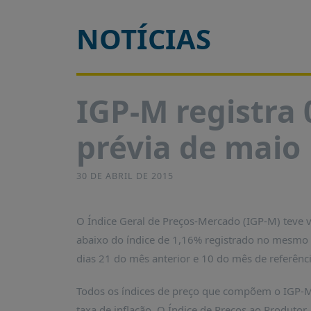
É?
NOTÍCIAS
DADOS
FRENTE
PARLAMENTAR
SOBRE
IGP-M registra
A
FRENTE
prévia de maio
MATERIAIS
INFORMAÇÕES
30 DE ABRIL DE 2015
CURSOS
E
O Índice Geral de Preços-Mercado (IGP-M) teve 
EVENTOS
abaixo do índice de 1,16% registrado no mesmo 
INSCRIÇÕES
dias 21 do mês anterior e 10 do mês de referênci
MATERIAIS
DISPONÍVEIS
Todos os índices de preço que compõem o IGP
taxa de inflação. O Índice de Preços ao Produto