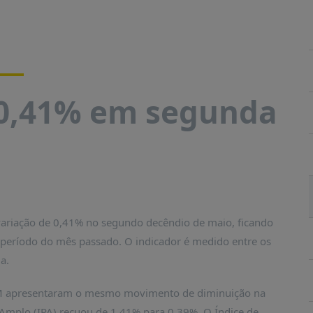
 0,41% em segunda
variação de 0,41% no segundo decêndio de maio, ficando
período do mês passado. O indicador é medido entre os
a.
-M apresentaram o mesmo movimento de diminuição na
r Amplo (IPA) recuou de 1,41% para 0,39%. O Índice de