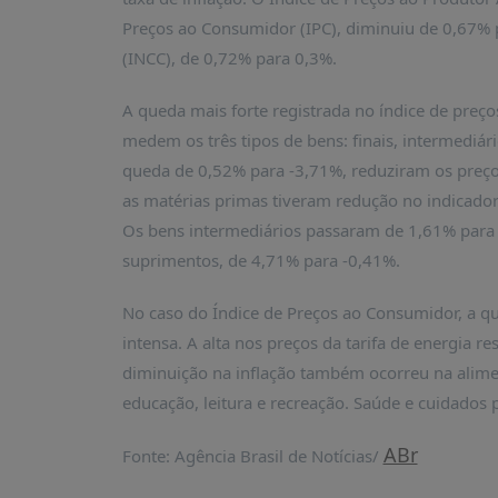
PUBLICAÇÕES
Preços ao Consumidor (IPC), diminuiu de 0,67% p
REVISTA
(INCC), de 0,72% para 0,3%.
RUMOS
LIVROS
A queda mais forte registrada no índice de preço
medem os três tipos de bens: finais, intermediár
ESTUDOS
queda de 0,52% para -3,71%, reduziram os preços 
NOTÍCIAS
as matérias primas tiveram redução no indicador 
PRÊMIO
Os bens intermediários passaram de 1,61% par
ABDE-
suprimentos, de 4,71% para -0,41%.
BID
PRÊMIO
No caso do Índice de Preços ao Consumidor, a q
ABDE
intensa. A alta nos preços da tarifa de energia r
DE
JORNALISMO
diminuição na inflação também ocorreu na alimen
educação, leitura e recreação. Saúde e cuidados 
SABER
+
ABr
Fonte: Agência Brasil de Notícias/
CONTATO