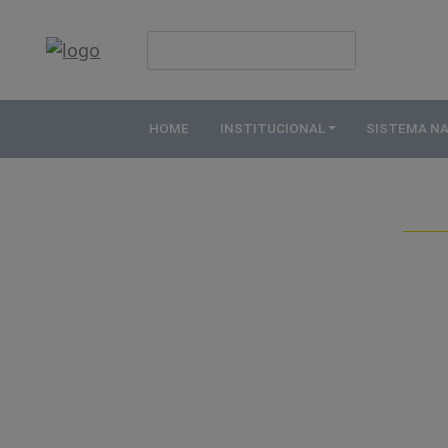
HOME
INSTITUCIONAL
HOME
INSTITUCIONAL
SISTEMA N
ABDE
ASSOCIADOS
ORGANOGRAMA
COMISSÕES
TEMÁTICAS
SISTEMA
NACIONAL
DE
FOMENTO
O
QUE