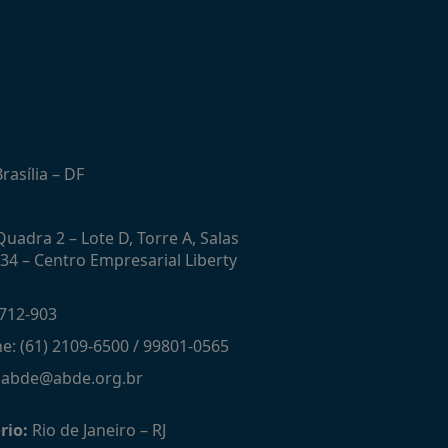
rasília – DF
uadra 2 – Lote D, Torre A, Salas
434 – Centro Empresarial Liberty
712-903
ne: (61) 2109-6500 / 99801-0565
: abde@abde.org.br
rio:
Rio de Janeiro – RJ