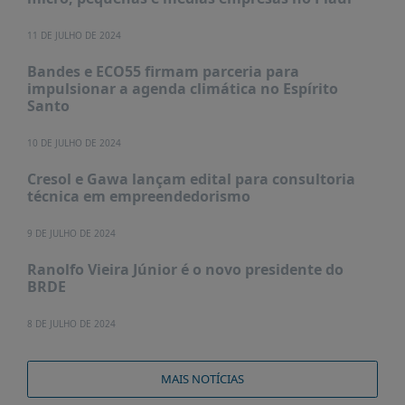
PUBLICAÇÕES
11 DE JULHO DE 2024
REVISTA
RUMOS
Bandes e ECO55 firmam parceria para
impulsionar a agenda climática no Espírito
LIVROS
Santo
ESTUDOS
10 DE JULHO DE 2024
NOTÍCIAS
Cresol e Gawa lançam edital para consultoria
PRÊMIO
técnica em empreendedorismo
ABDE-
BID
9 DE JULHO DE 2024
PRÊMIO
ABDE
Ranolfo Vieira Júnior é o novo presidente do
DE
BRDE
JORNALISMO
8 DE JULHO DE 2024
SABER
+
MAIS NOTÍCIAS
CONTATO