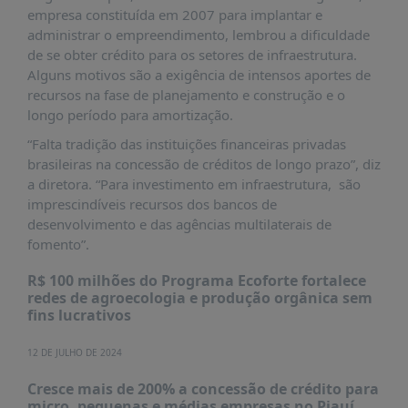
É?
empresa constituída em 2007 para implantar e
administrar o empreendimento, lembrou a dificuldade
DADOS
de se obter crédito para os setores de infraestrutura.
FRENTE
Alguns motivos são a exigência de intensos aportes de
PARLAMENTAR
recursos na fase de planejamento e construção e o
longo período para amortização.
SOBRE
A
“Falta tradição das instituições financeiras privadas
FRENTE
brasileiras na concessão de créditos de longo prazo”, diz
a diretora. “Para investimento em infraestrutura, são
MATERIAIS
imprescindíveis recursos dos bancos de
INFORMAÇÕES
desenvolvimento e das agências multilaterais de
fomento”.
CURSOS
E
R$ 100 milhões do Programa Ecoforte fortalece
redes de agroecologia e produção orgânica sem
EVENTOS
fins lucrativos
INSCRIÇÕES
12 DE JULHO DE 2024
MATERIAIS
DISPONÍVEIS
Cresce mais de 200% a concessão de crédito para
micro, pequenas e médias empresas no Piauí