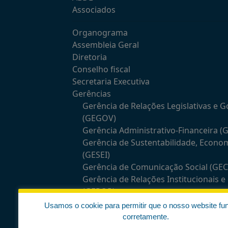
Associados
Organograma
Assembleia Geral
Diretoria
Conselho fiscal
Secretaria Executiva
Gerências
Gerência de Relações Legislativas e 
(GEGOV)
Gerência Administrativo-Financeira (
Gerência de Sustentabilidade, Econo
(GESEI)
Gerência de Comunicação Social (GE
Gerência de Relações Institucionais 
(GEROP)
Usamos o cookie para permitir que o nosso website fu
Comissões temáticas
corretamente.