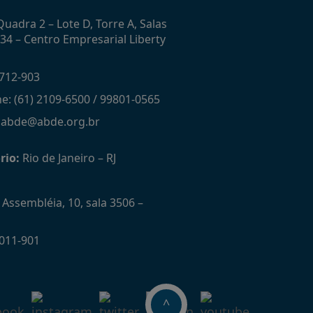
uadra 2 – Lote D, Torre A, Salas
434 – Centro Empresarial Liberty
712-903
ne: (61) 2109-6500 / 99801-0565
: abde@abde.org.br
rio:
Rio de Janeiro – RJ
Assembléia, 10, sala 3506 –
011-901
^