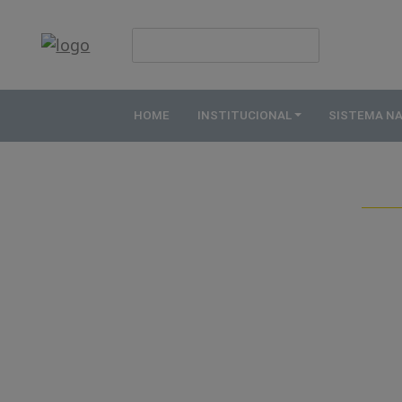
HOME
INSTITUCIONAL
HOME
INSTITUCIONAL
SISTEMA N
ABDE
ASSOCIADOS
ORGANOGRAMA
COMISSÕES
TEMÁTICAS
SISTEMA
NACIONAL
DE
FOMENTO
O
QUE