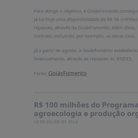
PUBLICAÇÕES
Para atingir o objetivo, a GoiásFomento conseg
REVISTA
Já há hoje uma disponibilidade de R$ 56 milhões
RUMOS
repasses, através da GoiásFomento. Além disso, f
LIVROS
contrato, incluindo, por exemplo, as obras civis.
ESTUDOS
Já a partir de agosto, a Goiásfomento estabelec
NOTÍCIAS
financiamento, através de repasses do BNDES.
PRÊMIO
ABDE-
GoiásFomento
Fonte:
.
BID
PRÊMIO
ABDE
DE
R$ 100 milhões do Programa 
JORNALISMO
agroecologia e produção org
SABER
+
12 DE JULHO DE 2024
CONTATO