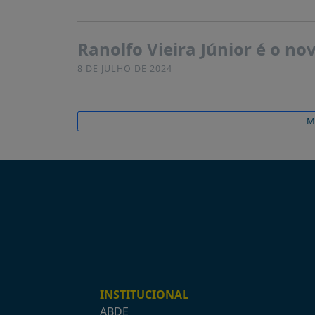
Ranolfo Vieira Júnior é o n
8 DE JULHO DE 2024
M
INSTITUCIONAL
ABDE