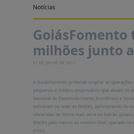
É?
Notícias
DADOS
FRENTE
GoiásFomento t
PARLAMENTAR
SOBRE
milhões junto 
A
FRENTE
MATERIAIS
31 DE JULHO DE 2011
INFORMAÇÕES
A GoiásFomento pretende ampliar as operações d
CURSOS
pequenos e médios empresários que atuam no es
E
EVENTOS
Nacional de Desenvolvimento Econômico e Social
estiveram na sede do BNDES, aprimorando os co
INSCRIÇÕES
oferecidas de forma mais ativa no balcão goiano.
MATERIAIS
BNDES pelo menos ao mesmo nível operado no F
DISPONÍVEIS
(FCO).