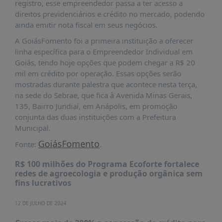
É?
registro, esse empreendedor passa a ter acesso a
direitos previdenciários e crédito no mercado, podendo
DADOS
ainda emitir nota fiscal em seus negócios.
FRENTE
A GoiásFomento foi a primeira instituição a oferecer
PARLAMENTAR
linha específica para o Empreendedor Individual em
Goiás, tendo hoje opções que podem chegar a R$ 20
SOBRE
mil em crédito por operação. Essas opções serão
A
mostradas durante palestra que acontece nesta terça,
FRENTE
na sede do Sebrae, que fica à Avenida Minas Gerais,
MATERIAIS
135, Bairro Jundiaí, em Anápolis, em promoção
conjunta das duas instituições com a Prefeitura
INFORMAÇÕES
Municipal.
CURSOS
GoiásFomento
Fonte:
.
E
EVENTOS
R$ 100 milhões do Programa Ecoforte fortalece
redes de agroecologia e produção orgânica sem
INSCRIÇÕES
fins lucrativos
MATERIAIS
12 DE JULHO DE 2024
DISPONÍVEIS