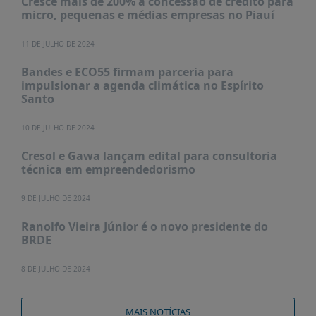
Cresce mais de 200% a concessão de crédito para
PUBLICAÇÕES
micro, pequenas e médias empresas no Piauí
REVISTA
RUMOS
11 DE JULHO DE 2024
LIVROS
Bandes e ECO55 firmam parceria para
impulsionar a agenda climática no Espírito
ESTUDOS
Santo
NOTÍCIAS
10 DE JULHO DE 2024
PRÊMIO
Cresol e Gawa lançam edital para consultoria
ABDE-
técnica em empreendedorismo
BID
PRÊMIO
9 DE JULHO DE 2024
ABDE
DE
Ranolfo Vieira Júnior é o novo presidente do
JORNALISMO
BRDE
SABER
8 DE JULHO DE 2024
+
CONTATO
MAIS NOTÍCIAS