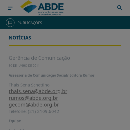
HOME
PUBLICAÇÕES
INSTITUCIONAL
NOTÍCIAS
ABDE
ASSOCIADOS
Gerência de Comunicação
ORGANOGRAMA
30 DE JUNHO DE 2011
COMISSÕES
Assessoria de Comunicação Social/ Editora Rumos
TEMÁTICAS
Thais Sena Schettino
thais.sena@abde.org.br
SISTEMA
rumos@abde.org.br
NACIONAL
DE
gecom@abde.org.br
FOMENTO
Telefone: (21) 2109.6042
O
Equipe
QUE