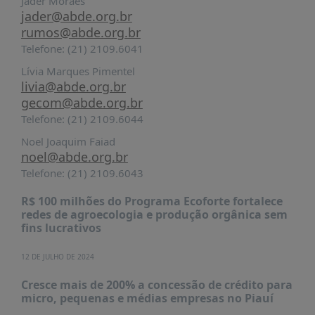
Jader Moraes
É?
jader@abde.org.br
DADOS
rumos@abde.org.br
Telefone: (21) 2109.6041
FRENTE
PARLAMENTAR
Lívia Marques Pimentel
livia@abde.org.br
SOBRE
gecom@abde.org.br
A
Telefone: (21) 2109.6044
FRENTE
Noel Joaquim Faiad
MATERIAIS
noel@abde.org.br
INFORMAÇÕES
Telefone: (21) 2109.6043
R$ 100 milhões do Programa Ecoforte fortalece
CURSOS
redes de agroecologia e produção orgânica sem
E
fins lucrativos
EVENTOS
INSCRIÇÕES
12 DE JULHO DE 2024
MATERIAIS
Cresce mais de 200% a concessão de crédito para
DISPONÍVEIS
micro, pequenas e médias empresas no Piauí