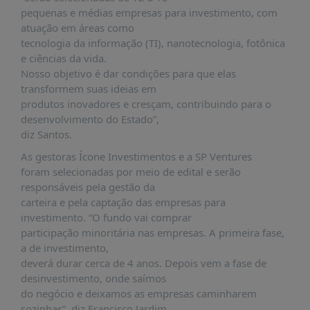
PUBLICAÇÕES
pequenas e médias empresas para investimento, com
atuação em áreas como
REVISTA
tecnologia da informação (TI), nanotecnologia, fotônica
RUMOS
e ciências da vida.
LIVROS
Nosso objetivo é dar condições para que elas
transformem suas ideias em
ESTUDOS
produtos inovadores e cresçam, contribuindo para o
NOTÍCIAS
desenvolvimento do Estado”,
diz Santos.
PRÊMIO
ABDE-
As gestoras Ícone Investimentos e a SP Ventures
BID
foram selecionadas por meio de edital e serão
responsáveis pela gestão da
PRÊMIO
carteira e pela captação das empresas para
ABDE
investimento. “O fundo vai comprar
DE
JORNALISMO
participação minoritária nas empresas. A primeira fase,
a de investimento,
SABER
deverá durar cerca de 4 anos. Depois vem a fase de
+
desinvestimento, onde saímos
do negócio e deixamos as empresas caminharem
CONTATO
sozinhas”, diz Francisco Jardim,