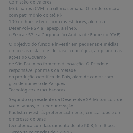
É?
Comissão de Valores
Mobiliários (CVM) na última semana. O fundo contará
DADOS
com patrimônio de até R$
100 milhões e tem como investidores, além da
FRENTE
Desenvolve SP, a Fapesp, a Finep,
PARLAMENTAR
o Sebrae-SP e a Corporación Andina de Fomento (CAF).
SOBRE
O objetivo do fundo é investir em pequenas e médias
A
empresas e startups de base tecnológica, ampliando as
FRENTE
ações do Governo
MATERIAIS
de São Paulo no fomento à inovação. O Estado é
responsável por mais da metade
INFORMAÇÕES
da produção científica do País, além de contar com
grande número de Parques
CURSOS
Tecnológicos e incubadoras.
E
EVENTOS
Segundo o presidente da Desenvolve SP, Milton Luiz de
Melo Santos, o Fundo Inovação
INSCRIÇÕES
Paulista investirá, preferencialmente, em startups e em
MATERIAIS
empresas de base
DISPONÍVEIS
tecnológica com faturamento de até R$ 3,6 milhões,
“Serão selecionadas de 12 a 15